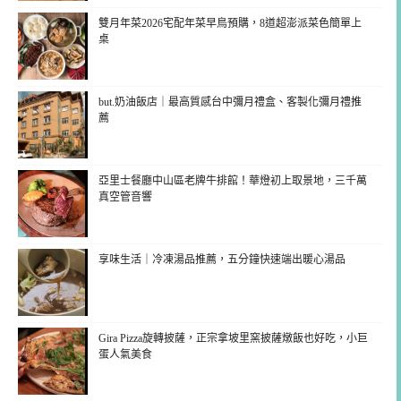
雙月年菜2026宅配年菜早鳥預購，8道超澎派菜色簡單上
桌
but.奶油飯店｜最高質感台中彌月禮盒、客製化彌月禮推
薦
亞里士餐廳中山區老牌牛排館！華燈初上取景地，三千萬
真空管音響
享味生活｜冷凍湯品推薦，五分鐘快速端出暖心湯品
Gira Pizza旋轉披薩，正宗拿坡里窯披薩燉飯也好吃，小巨
蛋人氣美食