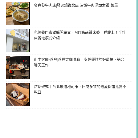
金春發牛肉店|發火鍋復北店 清燉牛肉湯頭太讚!菜單
充個墊門市試躺開箱文，MIT高品質床墊一睡愛上！半伴
床省電模式介紹
山中客廳·善島|善導寺咖啡廳，安靜優雅的好環境，適合
聊天工作
甜點架式｜台北最道地司康，回訪多次的最愛保證扎實不
乾口