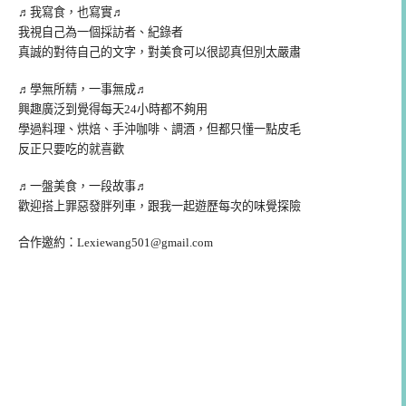
♬我寫食，也寫實♬
我視自己為一個採訪者、紀錄者
真誠的對待自己的文字，對美食可以很認真但別太嚴肅
♬學無所精，一事無成♬
興趣廣泛到覺得每天24小時都不夠用
學過料理、烘焙、手沖咖啡、調酒，但都只懂一點皮毛
反正只要吃的就喜歡
♬一盤美食，一段故事♬
歡迎搭上罪惡發胖列車，跟我一起遊歷每次的味覺探險
合作邀約：
Lexiewang501@gmail.com