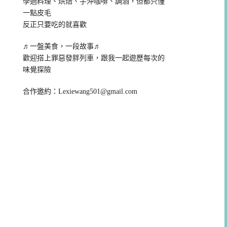
學過料理、烘焙、手沖咖啡、調酒，但都只懂
一點皮毛
反正只要吃的就喜歡
♬一盤美食，一段故事♬
歡迎搭上罪惡發胖列車，跟我一起遊歷每次的
味覺探險
合作邀約：
Lexiewang501@gmail.com