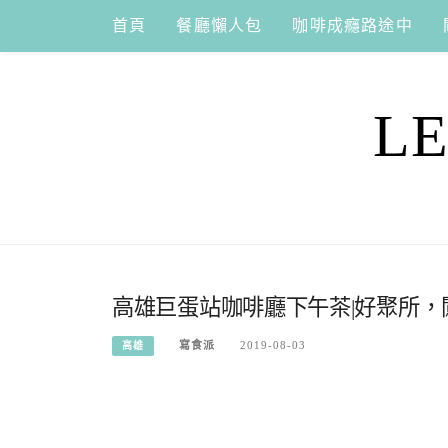
Skip
首頁
餐廳懶人包
咖啡成癮路途中
to
content
L
高雄巨蛋站咖啡廳下午茶|好聚所
寫食派
2019-08-03
高雄