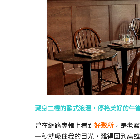
藏身二樓的歐式浪漫，停格美好的午
曾在網路專輯上看到
好聚所
，是老靈
一秒就吸住我的目光，難得回到高雄