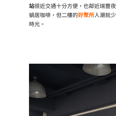
站
很近交通十分方便，也鄰近瑞豐夜
蝸居咖啡，但二樓的
好聚所
人潮就少
時光。