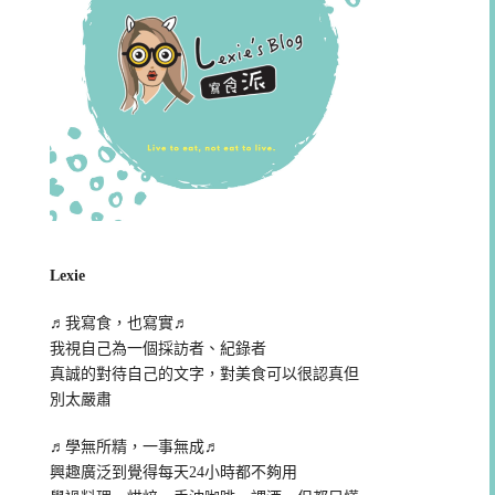
Lexie
♬我寫食，也寫實♬
我視自己為一個採訪者、紀錄者
真誠的對待自己的文字，對美食可以很認真但
別太嚴肅
♬學無所精，一事無成♬
興趣廣泛到覺得每天24小時都不夠用