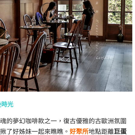
後時光
魂的夢幻咖啡款之一，復古優雅的古歐洲氛圍
揪了好姊妹一起來瞧瞧。
好聚所
地點距離
巨蛋