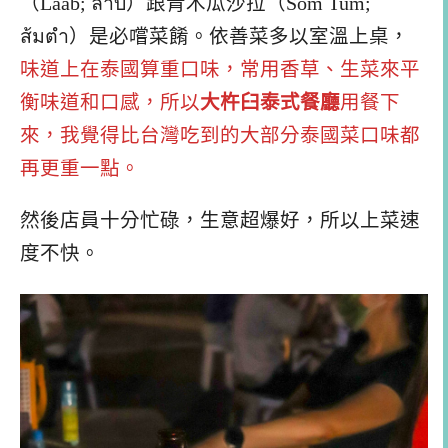
（Laab; ลาบ）跟青木瓜沙拉（Som Tum;
ส้มตำ）是必嚐菜餚。依善菜多以室溫上桌，
味道上在泰國算重口味，常用香草、生菜來平
衡味道和口感，所以
大杵臼泰式餐廳
用餐下
來，我覺得比台灣吃到的大部分泰國菜口味都
再更重一點。
然後店員十分忙碌，生意超爆好，所以上菜速
度不快。