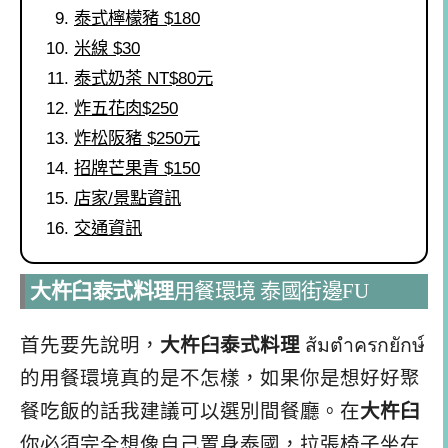
泰式檸檬豬 $180
米線 $30
泰式奶茶 NT$80元
炸五花肉$250
炸松阪豬 $250元
招牌芒果青 $150
店家/景點資訊
交通資訊
大杵臼泰式料理
用餐環境 泰國街邊FU
首先要先說明，
大杵臼泰式料理
ส้มตําครกยักษ์
的用餐環境真的是不怎樣，如果你是想好好聚
餐吃飯的話我建議可以選別間餐廳。在
大杵臼
你必須完全想像自己置身泰國，拉張椅子坐在