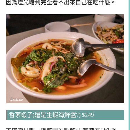
因為燈光暗到完全看不出來自己在吃什麼。
香茅蝦子(還是生蝦海鮮醬?) $249