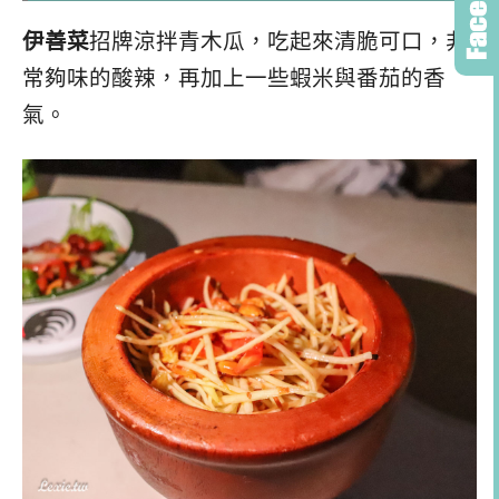
伊善菜
招牌涼拌青木瓜，吃起來清脆可口，非
常夠味的酸辣，再加上一些蝦米與番茄的香
氣。