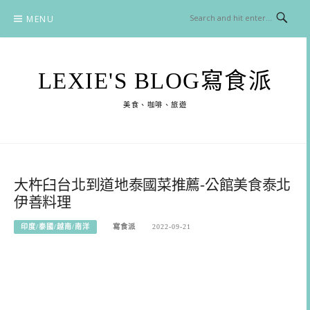
Skip
MENU
to
content
LEXIE'S BLOG寫食派
美食、咖啡、旅遊
大杵臼台北到道地泰國菜推薦-公館美食泰北
伊善料理
印度/泰國/越南/南洋
寫食派
2022-09-21