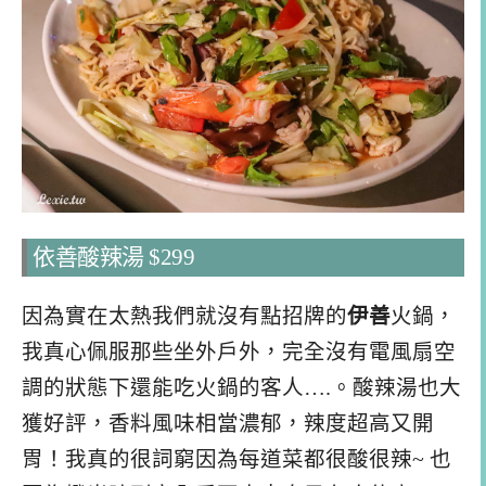
依善酸辣湯 $299
因為實在太熱我們就沒有點招牌的
伊善
火鍋，
我真心佩服那些坐外戶外，完全沒有電風扇空
調的狀態下還能吃火鍋的客人….。酸辣湯也大
獲好評，香料風味相當濃郁，辣度超高又開
胃！我真的很詞窮因為每道菜都很酸很辣~ 也