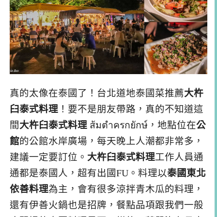
真的太像在泰國了！台北道地泰國菜推薦
大杵
臼泰式料理
！要不是朋友帶路，真的不知道這
間
大杵臼泰式料理
ส้มตําครกยักษ์，地點位在
公
館
的公館水岸廣場，每天晚上人潮都非常多，
建議一定要訂位。
大杵臼泰式料理
工作人員通
通都是泰國人，超有出國FU。料理以
泰國東北
依善料理
為主，會有很多涼拌青木瓜的料理，
還有伊善火鍋也是招牌，餐點品項跟我們一般