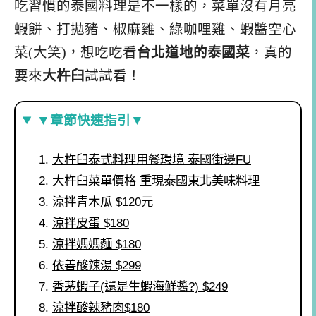
吃習慣的泰國料理是不一樣的，菜單沒有月亮
蝦餅、打拋豬、椒麻雞、綠咖哩雞、蝦醬空心
菜(大笑)，想吃吃看
台北道地的泰國菜
，真的
要來
大杵臼
試試看！
▼章節快速指引▼
大杵臼泰式料理用餐環境 泰國街邊FU
大杵臼菜單價格 重現泰國東北美味料理
涼拌青木瓜 $120元
涼拌皮蛋 $180
涼拌媽媽麵 $180
依善酸辣湯 $299
香茅蝦子(還是生蝦海鮮醬?) $249
涼拌酸辣豬肉$180