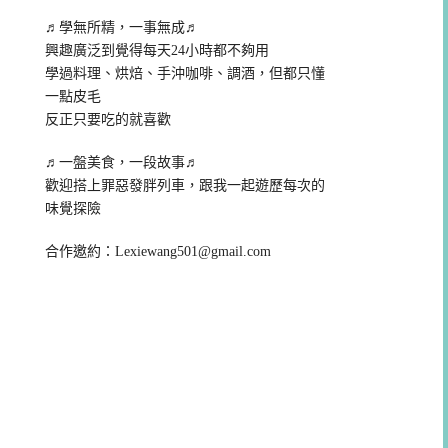
♬學無所精，一事無成♬
興趣廣泛到覺得每天24小時都不夠用
學過料理、烘焙、手沖咖啡、調酒，但都只懂
一點皮毛
反正只要吃的就喜歡
♬一盤美食，一段故事♬
歡迎搭上罪惡發胖列車，跟我一起遊歷每次的
味覺探險
合作邀約：
Lexiewang501@gmail.com