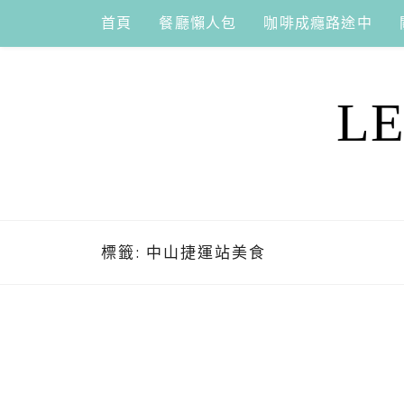
Skip
首頁
餐廳懶人包
咖啡成癮路途中
to
content
L
標籤:
中山捷運站美食