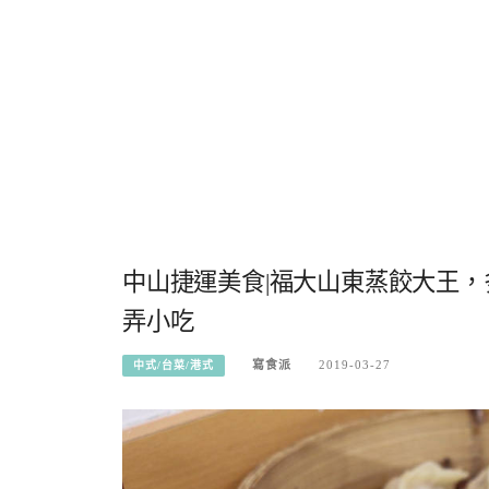
中山捷運美食|福大山東蒸餃大王
弄小吃
寫食派
2019-03-27
中式/台菜/港式