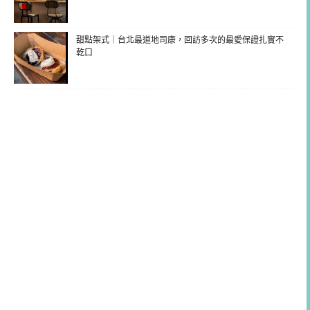
甜點架式｜台北最道地司康，回訪多次的最愛保證扎實不
乾口