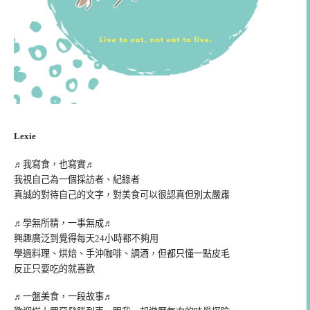
Lexie
♬我寫食，也寫實♬
我視自己為一個採訪者、紀錄者
真誠的對待自己的文字，對美食可以很認真但別太嚴肅
♬學無所精，一事無成♬
興趣廣泛到覺得每天24小時都不夠用
學過料理、烘焙、手沖咖啡、調酒，但都只懂一點皮毛
反正只要吃的就喜歡
♬一盤美食，一段故事♬