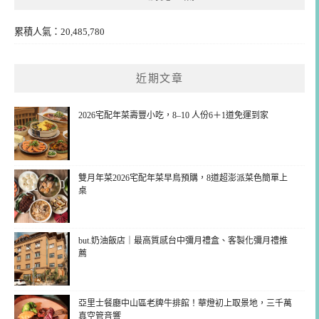
累積人氣：20,485,780
近期文章
2026宅配年菜壽豐小吃，8–10 人份6＋1道免運到家
雙月年菜2026宅配年菜早鳥預購，8道超澎派菜色簡單上
桌
but.奶油飯店｜最高質感台中彌月禮盒、客製化彌月禮推
薦
亞里士餐廳中山區老牌牛排館！華燈初上取景地，三千萬
真空管音響