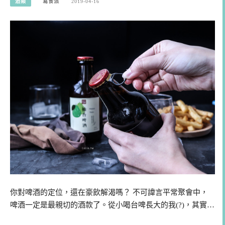
酒類
寫食派
2019-04-16
你對啤酒的定位，還在豪飲解渴嗎？ 不可諱言平常聚會中，
啤酒一定是最親切的酒款了。從小喝台啤長大的我(?)，其實…