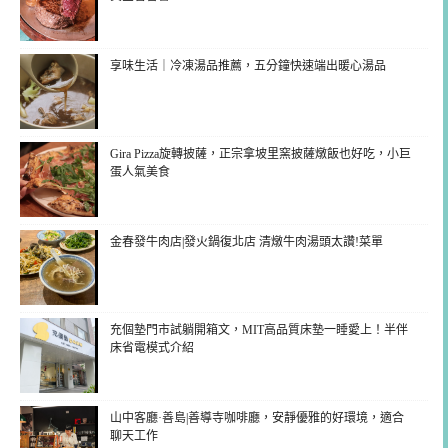
享味生活｜冷凍湯品推薦，五分鐘快速端出暖心湯品
Gira Pizza旋轉披薩，正宗拿坡里窯披薩燉飯也好吃，小巨
蛋人氣美食
金春發牛肉店|發火鍋復北店 清燉牛肉湯頭太讚!菜單
充個墊門市試躺開箱文，MIT高品質床墊一睡愛上！半伴
床省電模式介紹
山中客廳·善島|善導寺咖啡廳，安靜優雅的好環境，適合
聊天工作