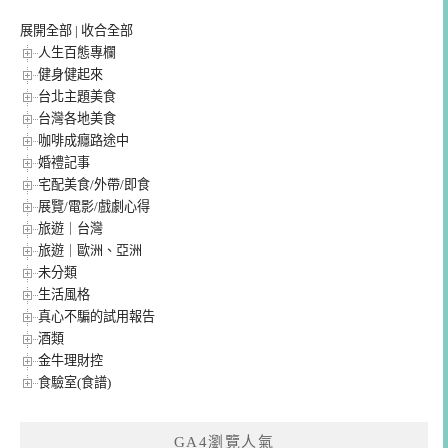
展開全部
|
收合全部
人生百態專欄
健身健起來
台北主題美食
台灣各地美食
咖啡成癮路途中
婚禮記事
宅配美食/外帶/即食
展覽/電影/戲劇心得
旅遊｜台灣
旅遊｜歐洲、亞洲
未分類
生活風格
真心不騙的試用報告
酒類
金牛理財控
食驗室(食譜)
GA4瀏覽人氣