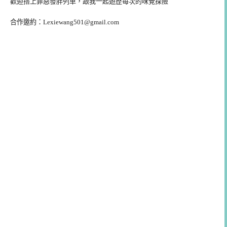
歡迎搭上罪惡發胖列車，跟我一起遊歷每次的味覺探險
合作邀約：
Lexiewang501@gmail.com