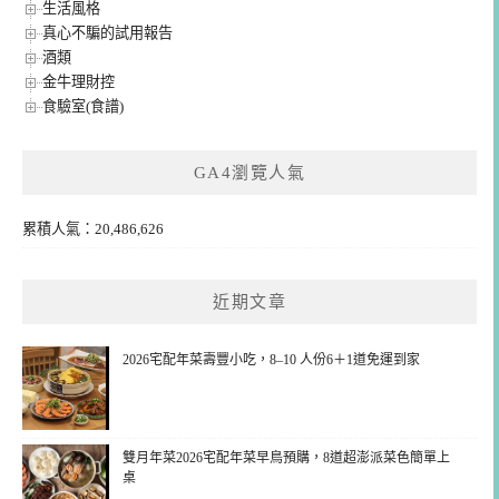
生活風格
真心不騙的試用報告
酒類
金牛理財控
食驗室(食譜)
GA4瀏覽人氣
累積人氣：20,486,626
近期文章
2026宅配年菜壽豐小吃，8–10 人份6＋1道免運到家
雙月年菜2026宅配年菜早鳥預購，8道超澎派菜色簡單上
桌