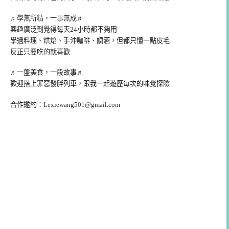
♬學無所精，一事無成♬
興趣廣泛到覺得每天24小時都不夠用
學過料理、烘焙、手沖咖啡、調酒，但都只懂一點皮毛
反正只要吃的就喜歡
♬一盤美食，一段故事♬
歡迎搭上罪惡發胖列車，跟我一起遊歷每次的味覺探險
合作邀約：
Lexiewang501@gmail.com