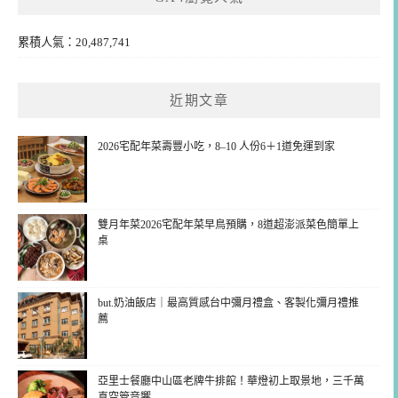
累積人氣：20,487,741
近期文章
2026宅配年菜壽豐小吃，8–10 人份6＋1道免運到家
雙月年菜2026宅配年菜早鳥預購，8道超澎派菜色簡單上
桌
but.奶油飯店｜最高質感台中彌月禮盒、客製化彌月禮推
薦
亞里士餐廳中山區老牌牛排館！華燈初上取景地，三千萬
真空管音響