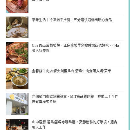
享味生活｜冷凍湯品推薦，五分鐘快速端出暖心湯品
Gira Pizza旋轉披薩，正宗拿坡里窯披薩燉飯也好吃，小巨
蛋人氣美食
金春發牛肉店|發火鍋復北店 清燉牛肉湯頭太讚!菜單
充個墊門市試躺開箱文，MIT高品質床墊一睡愛上！半伴
床省電模式介紹
山中客廳·善島|善導寺咖啡廳，安靜優雅的好環境，適合
聊天工作