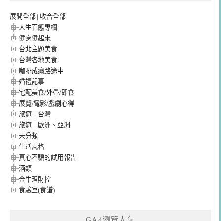
展開全部
|
收合全部
人生百態專欄
健身健起來
台北主題美食
台灣各地美食
咖啡成癮路途中
婚禮記事
宅配美食/外帶/即食
展覽/電影/戲劇心得
旅遊｜台灣
旅遊｜歐洲、亞洲
未分類
生活風格
真心不騙的試用報告
酒類
金牛理財控
食驗室(食譜)
GA4瀏覽人氣