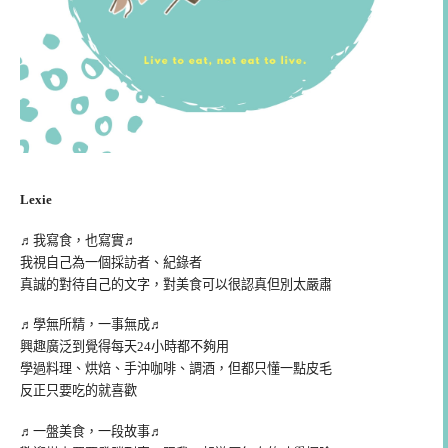
Lexie
♬我寫食，也寫實♬
我視自己為一個採訪者、紀錄者
真誠的對待自己的文字，對美食可以很認真但別太嚴肅
♬學無所精，一事無成♬
興趣廣泛到覺得每天24小時都不夠用
學過料理、烘焙、手沖咖啡、調酒，但都只懂一點皮毛
反正只要吃的就喜歡
♬一盤美食，一段故事♬