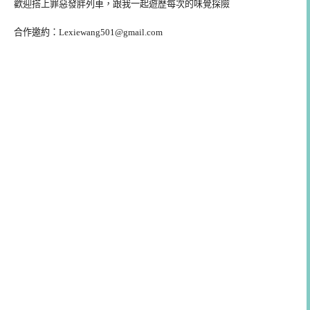
歡迎搭上罪惡發胖列車，跟我一起遊歷每次的味覺探險
合作邀約：
Lexiewang501@gmail.com