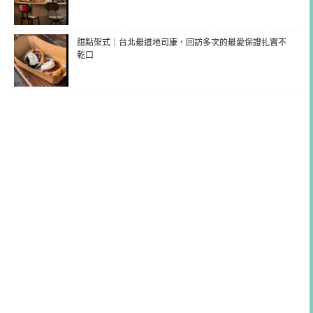
甜點架式｜台北最道地司康，回訪多次的最愛保證扎實不
乾口