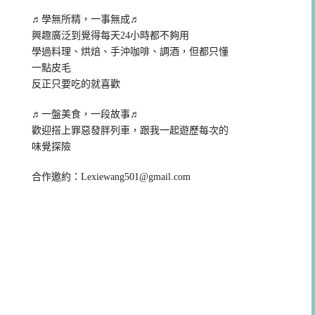
♬學無所精，一事無成♬
興趣廣泛到覺得每天24小時都不夠用
學過料理、烘焙、手沖咖啡、調酒，但都只懂
一點皮毛
反正只要吃的就喜歡
♬一盤美食，一段故事♬
歡迎搭上罪惡發胖列車，跟我一起遊歷每次的
味覺探險
合作邀約：
Lexiewang501@gmail.com