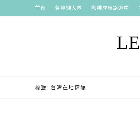
Skip
首頁
餐廳懶人包
咖啡成癮路途中
to
content
L
標籤:
台灣在地精釀