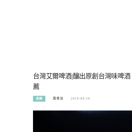
台灣艾爾啤酒|釀出原創台灣味啤
薦
寫食派
2019-04-16
酒類