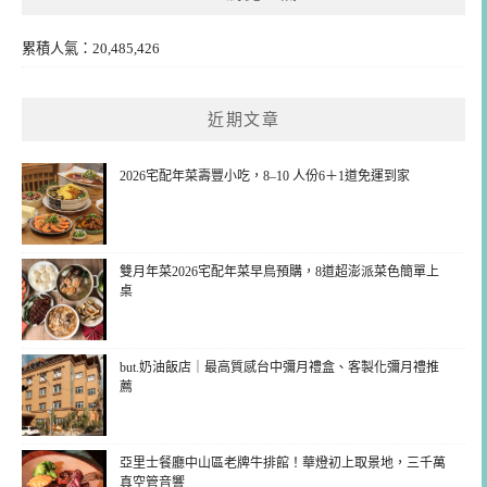
累積人氣：20,485,426
近期文章
2026宅配年菜壽豐小吃，8–10 人份6＋1道免運到家
雙月年菜2026宅配年菜早鳥預購，8道超澎派菜色簡單上
桌
but.奶油飯店｜最高質感台中彌月禮盒、客製化彌月禮推
薦
亞里士餐廳中山區老牌牛排館！華燈初上取景地，三千萬
真空管音響