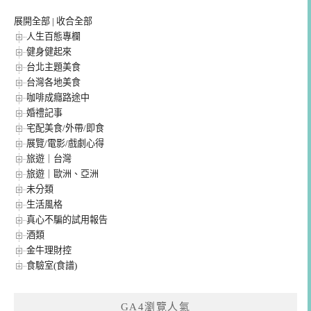
展開全部
|
收合全部
人生百態專欄
健身健起來
台北主題美食
台灣各地美食
咖啡成癮路途中
婚禮記事
宅配美食/外帶/即食
展覽/電影/戲劇心得
旅遊｜台灣
旅遊｜歐洲、亞洲
未分類
生活風格
真心不騙的試用報告
酒類
金牛理財控
食驗室(食譜)
GA4瀏覽人氣