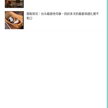
甜點架式｜台北最道地司康，回訪多次的最愛保證扎實不
乾口