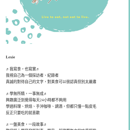
Lexie
♬我寫食，也寫實♬
我視自己為一個採訪者、紀錄者
真誠的對待自己的文字，對美食可以很認真但別太嚴肅
♬學無所精，一事無成♬
興趣廣泛到覺得每天24小時都不夠用
學過料理、烘焙、手沖咖啡、調酒，但都只懂一點皮毛
反正只要吃的就喜歡
♬一盤美食，一段故事♬