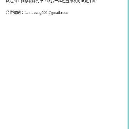
歡迎搭上罪惡發胖列車，跟我一起遊歷每次的味覺探險
合作邀約：
Lexiewang501@gmail.com