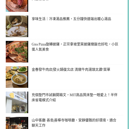
享味生活｜冷凍湯品推薦，五分鐘快速端出暖心湯品
Gira Pizza旋轉披薩，正宗拿坡里窯披薩燉飯也好吃，小巨
蛋人氣美食
金春發牛肉店|發火鍋復北店 清燉牛肉湯頭太讚!菜單
充個墊門市試躺開箱文，MIT高品質床墊一睡愛上！半伴
床省電模式介紹
山中客廳·善島|善導寺咖啡廳，安靜優雅的好環境，適合
聊天工作