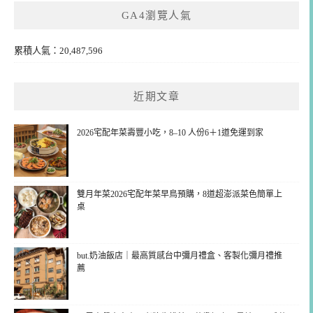
GA4瀏覽人氣
累積人氣：20,487,596
近期文章
2026宅配年菜壽豐小吃，8–10 人份6＋1道免運到家
雙月年菜2026宅配年菜早鳥預購，8道超澎派菜色簡單上
桌
but.奶油飯店｜最高質感台中彌月禮盒、客製化彌月禮推
薦