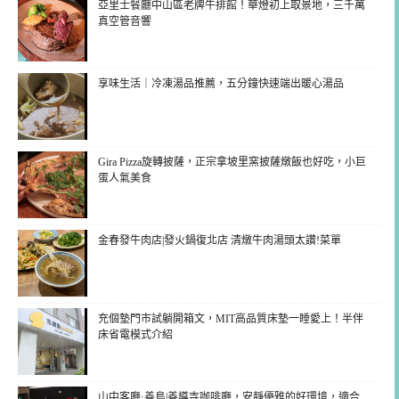
亞里士餐廳中山區老牌牛排館！華燈初上取景地，三千萬
真空管音響
享味生活｜冷凍湯品推薦，五分鐘快速端出暖心湯品
Gira Pizza旋轉披薩，正宗拿坡里窯披薩燉飯也好吃，小巨
蛋人氣美食
金春發牛肉店|發火鍋復北店 清燉牛肉湯頭太讚!菜單
充個墊門市試躺開箱文，MIT高品質床墊一睡愛上！半伴
床省電模式介紹
山中客廳·善島|善導寺咖啡廳，安靜優雅的好環境，適合