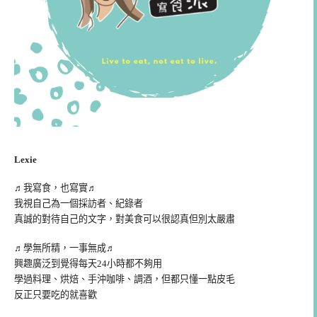
Lexie
♬我寫食，也寫實♬
我視自己為一個採訪者、紀錄者
真誠的對待自己的文字，對美食可以很認真但別太嚴肅
♬學無所精，一事無成♬
興趣廣泛到覺得每天24小時都不夠用
學過料理、烘焙、手沖咖啡、調酒，但都只懂一點皮毛
反正只要吃的就喜歡