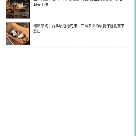
聊天工作
甜點架式｜台北最道地司康，回訪多次的最愛保證扎實不
乾口