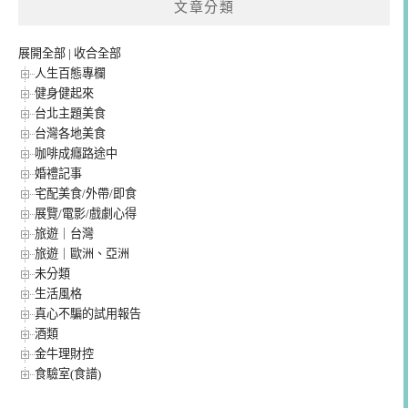
文章分類
展開全部
|
收合全部
人生百態專欄
健身健起來
台北主題美食
台灣各地美食
咖啡成癮路途中
婚禮記事
宅配美食/外帶/即食
展覽/電影/戲劇心得
旅遊｜台灣
旅遊｜歐洲、亞洲
未分類
生活風格
真心不騙的試用報告
酒類
金牛理財控
食驗室(食譜)