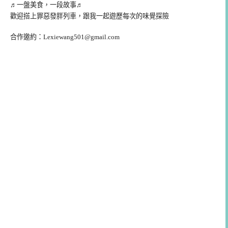
♬一盤美食，一段故事♬
歡迎搭上罪惡發胖列車，跟我一起遊歷每次的味覺探險
合作邀約：
Lexiewang501@gmail.com