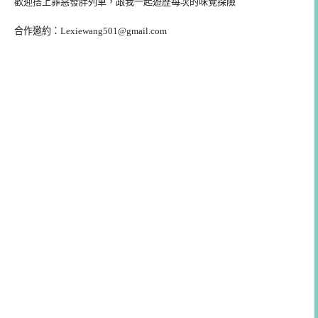
歡迎搭上罪惡發胖列車，跟我一起遊歷每次的味覺探險
合作邀約：
Lexiewang501@gmail.com