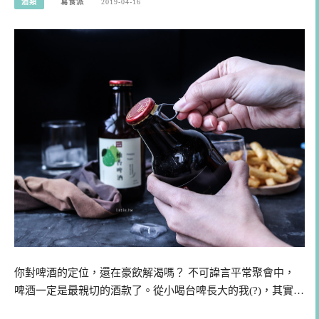
酒類
寫食派
2019-04-16
你對啤酒的定位，還在豪飲解渴嗎？ 不可諱言平常聚會中，
啤酒一定是最親切的酒款了。從小喝台啤長大的我(?)，其實…