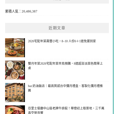
累積人氣：20,486,387
近期文章
2026宅配年菜壽豐小吃，8–10 人份6＋1道免運到家
雙月年菜2026宅配年菜早鳥預購，8道超澎派菜色簡單上
桌
but.奶油飯店｜最高質感台中彌月禮盒、客製化彌月禮推
薦
亞里士餐廳中山區老牌牛排館！華燈初上取景地，三千萬
真空管音響