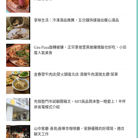
享味生活｜冷凍湯品推薦，五分鐘快速端出暖心湯品
Gira Pizza旋轉披薩，正宗拿坡里窯披薩燉飯也好吃，小巨
蛋人氣美食
金春發牛肉店|發火鍋復北店 清燉牛肉湯頭太讚!菜單
充個墊門市試躺開箱文，MIT高品質床墊一睡愛上！半伴
床省電模式介紹
山中客廳·善島|善導寺咖啡廳，安靜優雅的好環境，適合
聊天工作