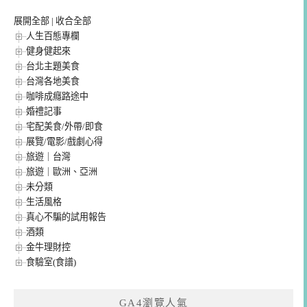
展開全部
|
收合全部
人生百態專欄
健身健起來
台北主題美食
台灣各地美食
咖啡成癮路途中
婚禮記事
宅配美食/外帶/即食
展覽/電影/戲劇心得
旅遊｜台灣
旅遊｜歐洲、亞洲
未分類
生活風格
真心不騙的試用報告
酒類
金牛理財控
食驗室(食譜)
GA4瀏覽人氣