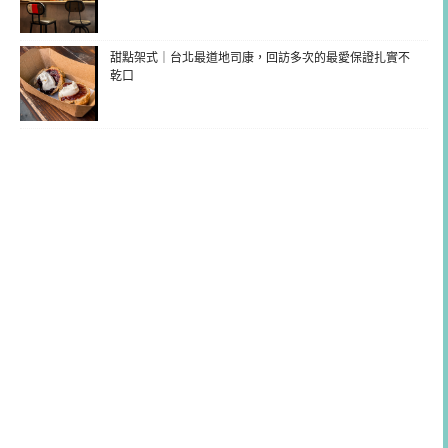
甜點架式｜台北最道地司康，回訪多次的最愛保證扎實不
乾口