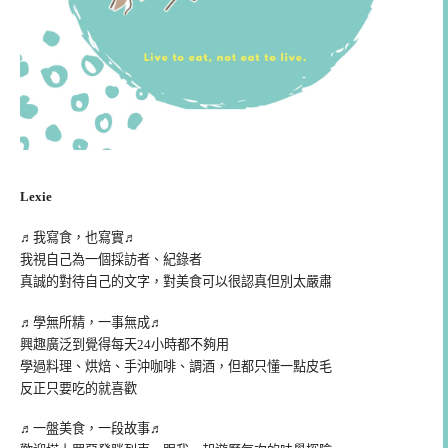
Lexie
♬我寫食，也寫實♬
我視自己為一個採訪者、紀錄者
真誠的對待自己的文字，對美食可以很認真但別太嚴肅
♬學無所精，一事無成♬
興趣廣泛到覺得每天24小時都不夠用
學過料理、烘焙、手沖咖啡、調酒，但都只懂一點皮毛
反正只要吃的就喜歡
♬一盤美食，一段故事♬