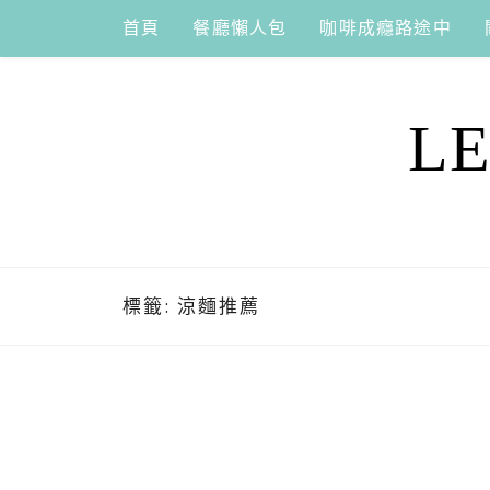
Skip
首頁
餐廳懶人包
咖啡成癮路途中
to
content
L
標籤:
涼麵推薦