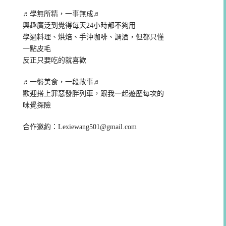
♬學無所精，一事無成♬
興趣廣泛到覺得每天24小時都不夠用
學過料理、烘焙、手沖咖啡、調酒，但都只懂
一點皮毛
反正只要吃的就喜歡
♬一盤美食，一段故事♬
歡迎搭上罪惡發胖列車，跟我一起遊歷每次的
味覺探險
合作邀約：
Lexiewang501@gmail.com