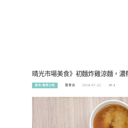
晴光市場美食》初麵炸雞涼麵，濃
寫食派
2018-07-22
2
夜市/巷弄小吃