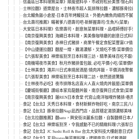
信義區日本料理無菜單》順風號料亭，市政府松菸美食/懷石料理
士林拉麵》道樂屋台，士林夜市超人氣排隊拉麵，濃郁豚骨拉麵
台北鰻魚飯小倉屋-日本百年烤鰻技法，外脆內嫩魚肉細而不膩(菜
台北壽司推薦》瞞著爹八德壽司吧-新鮮握壽司/生魚片(菜單)
大安區日本料理》佐樂壽司，創意無菜單料理，品嚐師傅好手藝
【南京復興美食】海繩日本料理，美美像咖啡廳的創意日式料理
【南京復興美食】赤神日式豬排，商業午餐定食配菜豐富CP值高高
【中山捷運拉麵】麵屋一燈，雞湯濃郁，叉燒吃不慣/菜單價位
【六張犁美食】神樂坂割烹日本料理三訪，精準美味百吃不厭/菜
【南機場夜市美食】秋月炸豬排蛋包飯, 必吃平價小吃/菜單價格
【士林美食】澠井川日式串燒居酒屋/燒肉丼飯，平價消夜聚餐
【六張犁美食】神樂坂割烹日本料理二訪，依然道道驚豔
【士林夜市必吃】夜市排隊名店直火人直火燒肉丼飯屋(菜單價位)
【慶城街餐廳】讚岐本家烏龍麵丼飯，南京復興日式食堂(菜單價格
【南京復興美食】蓮REN日本食堂 代官山南洋咖哩炸豬排/巷弄美
食記【台北】天秀日本料理，食材新鮮炸物好吃，南京三民八德路日
食記【台北】豚骨拉麵Nagi凪西門店，品質穩定湯頭濃郁美味
【台北拉麵推薦】麵sato，興安街淡麗系拉麵，自製麵條日本人
食記【台北】神樂坂割烹，令我感動不已的精緻料理/六張犁日本料理
食記【台北】JC Sushi Roll & Bar 台北大安科技大樓創意日式料理
食記【台北】玄月bistro無菜單料理，建國南京/日式餐酒館