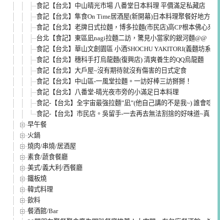
食記【台北】中山晴光市場 八番堂日本料理 平價滿足私藏店
食記【台北】隼食On Time居酒屋(新開幕)日本料理聚餐好地方
食記【台北】老牌日式拉麵，博多拉麵(市民店)高CP根本佛心來
台北【食記】東區凪nagi拉麵二訪，驚見小當家的銀河麵@@
食記【台北】華山文創園區 小酒SHOCHU YAKITORI(義麵坊系列
食記【台北】穗科手打烏龍麵(復興店) 清爽養生的QQ烏龍麵
食記【台北】大戶屋~沒有期待就沒有傷害的日式定食
食記【台北】中山區-一風堂拉麵。一訪好棒三訪掰掰！
食記【台北】八番堂-晴光夜市旁的小滿足日本料理
食記-【台北】全宇宙最強拉麵”凪”(他自己講的不是我~) 誰會唸啊
食記-【台北】市民店。吳留手-一去再去無法割捨的好味道~真的
早午餐
火鍋
燒肉/串燒/居酒屋
素食/蔬食餐廳
美式/義大利/西餐廳
鐵板燒
韓式料理
飲料
餐酒館/Bar