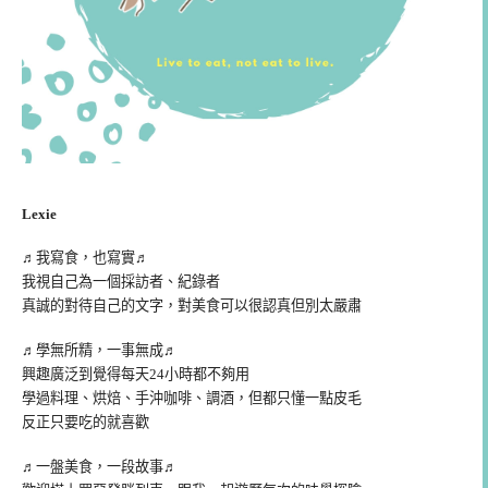
Lexie
♬我寫食，也寫實♬
我視自己為一個採訪者、紀錄者
真誠的對待自己的文字，對美食可以很認真但別太嚴肅
♬學無所精，一事無成♬
興趣廣泛到覺得每天24小時都不夠用
學過料理、烘焙、手沖咖啡、調酒，但都只懂一點皮毛
反正只要吃的就喜歡
♬一盤美食，一段故事♬