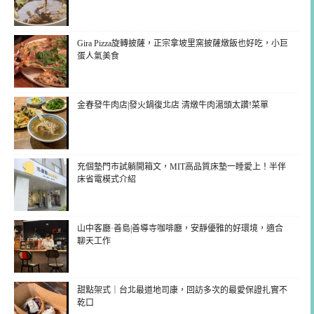
Gira Pizza旋轉披薩，正宗拿坡里窯披薩燉飯也好吃，小巨
蛋人氣美食
金春發牛肉店|發火鍋復北店 清燉牛肉湯頭太讚!菜單
充個墊門市試躺開箱文，MIT高品質床墊一睡愛上！半伴
床省電模式介紹
山中客廳·善島|善導寺咖啡廳，安靜優雅的好環境，適合
聊天工作
甜點架式｜台北最道地司康，回訪多次的最愛保證扎實不
乾口