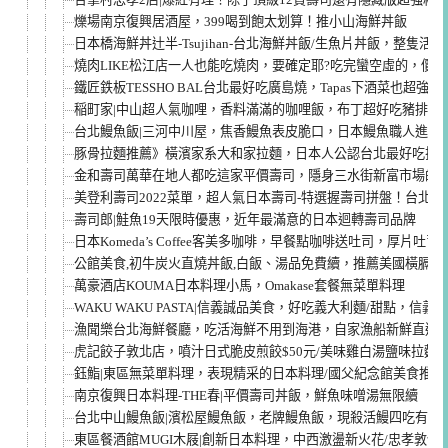
爍場南京復興居酒屋，399喝到飽太划算！推小山海鮮丼飯
日本橋海鮮丼辻半-Tsujihan-台北海鮮丼飯/生魚片丼飯，整隻活
燒肉LIKE松江店一人也能吃燒肉，要確定耶?吃完蠻空虛的，價
鐵匠鉄板TESSHO BAL台北最好吃廣島燒，Tapas下酒菜也超
稲町家|中山超人氣咖哩，香料滿滿的咖哩飯，布丁超好吃豬排超
台北鰻魚飯|三河中川屋，焦香鰻魚表皮脆口，日本鰻魚職人進軍
豚骨拉麵推薦》橫濱家系大和家拉麵，日本人公認台北最好吃拉麵
金和壽司萬華在地人都吃這家平價壽司，隱身三水街新富市場的
美登利壽司2022菜單，超人氣日本壽司-特選握壽司拼盤！台北
壽司郎|鮭魚19天限時優惠，近年最滿意的日本迴轉壽司品牌
日本Komeda’s Coffee客美多咖啡，早餐點咖啡送吐司，厚片吐
公館美食,初牛炭火直燒丼飯,白飯、湯品免費續，推薦美國橫膈膜
萬豪酒店KOUMA日本料理小馬，Omakase套餐無菜單料理
WAKU WAKU PASTA|信義誠品美食，好吃義大利麵/甜點，信
漁聞樂台北海鮮餐廳，吃活海鮮不用到海港，自家漁船新鮮直送
虎記餃子敦北店，噴汁日式脆皮煎餃$50元/美味雞白湯鹽味拉麵
鈺鮨|東區無菜單料理，表現精采的日本料理/國父紀念館美食推薦
南京復興日本料理-THE春|平價壽司丼飯，鮮魚味噌湯無限續
台北中山鰻魚飯|濱松屋鰻魚飯，老牌鰻魚飯，現殺活鰻四吃有特
東區餐酒館MUGI木屐|創新日本料理，中西激盪新火花/忠孝敦化