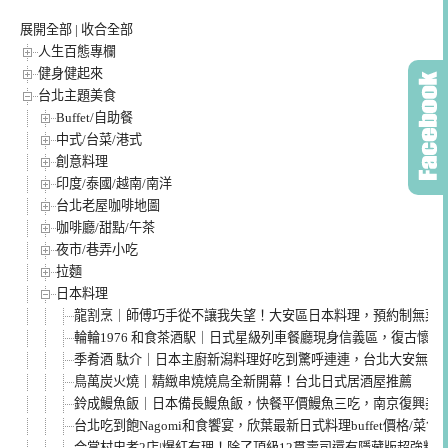
展開全部
|
收合全部
人生百態專欄
健身健起來
台北主題美食
Buffet/自助餐
中式/台菜/港式
創意料理
印度/泰國/越南/南洋
台北老屋咖啡地圖
咖啡廳/甜點/午茶
夜市/巷弄小吃
拉麵
日本料理
龍割烹｜師傅巧手從不讓我失望！大安區日本料理，預約制無菜
輪輪1976 和食茶酒駅｜日式星級列車餐廳現身信義區，復古懷
季肴酒 駄介｜日本主廚新潟料理好吃到驚呼連連，台北大安無菜
鳥萬炭火燒｜精緻串燒燒鳥全新開幕！台北日式居酒屋推薦
鈴成鰻魚飯｜日本備長鰻魚飯，快餐平價鰻魚三吃，南京復興美
台北吃到飽Nagomi和食饗宴，欣葉最新日式料理buffet價格/菜
合掌村忠孝2店|爆紅有理！除了頂級12貫壽司還有隱藏版超強料