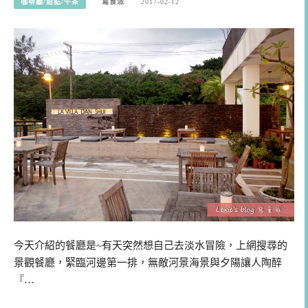
咖啡廳/甜點/午茶
寫食派
2017-02-12
今天介紹的餐廳是~有天突然想自己去淡水冒險，上網搜尋的
景觀餐廳，緊臨河邊第一排，無敵河景海景與夕陽讓人陶醉
『…