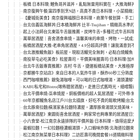
板橋 日本料理| 鯉魚哥丼滋丼，亂點無雷用料實在，大推海鮮丼飯
南京復興午餐|富四季割烹N訪，高貴不貴日本料理，小菜精緻主
【慶城街美食】南京復興福顏日本料理，商業午餐划算、手工菜值
台北信義區海鮮丼|日本橋海鮮丼 辻半-Tsujihan，精緻高水準
起上小法師台北東區牛舌飯推薦，炭烤牛舌+多種花式牛舌料理，
萬華居酒屋｜喜舍酒食串燒，溫馨美味的串燒、烤物，一試成主
板橋居酒屋大推-老串角居酒屋，4.9分超高評價！讓我滿意到不
台北激推鰻魚飯》板前屋，現殺活鰻完全無刺，必點白燒鰻魚，
南投草屯必吃美食》粒屋壽司，平價美味握壽司/日本料理/加州
台北牛舌飯專賣推薦》吉村·牛舌，捷運板橋站美食，大推極厚切
京都勝牛京站店》來自日本的人氣炸牛排，酥炸60秒三分熟度，
西門咖哩推薦》銀兔湯咖哩，可以喝的日式咖哩湯，湯頭濃郁甘甜
KABU私宅和Bistro(喀佈貍居酒屋)，走進日式舊時光，細嚐飄
台北平價串燒-柒串燒屋，銅板價格的超人氣居酒屋，可外帶/無服
60年京都鰻魚名店江戶川台北插旗，好吃不貴的鬆軟烤鰻|台北必
台北豚骨拉麵|橫濱家系拉麵特濃屋，濃厚豚骨湯頭叉燒美味，炸
萬華居酒屋》東園街喜舍居酒屋，夠家常也夠專業的居酒屋日式
小六食堂-松江南京永遠排隊的平價丼飯/日本料理，值得這麼大名
最蝦拉麵！一幻拉麵極濃蝦湯頭，入口蝦味炸開/北海道拉麵來台
松江南京無菜單日本料理》二訪匠壽司晚間套餐16道精緻料理，