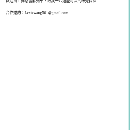
歡迎搭上罪惡發胖列車，跟我一起遊歷每次的味覺探險
合作邀約：
Lexiewang501@gmail.com