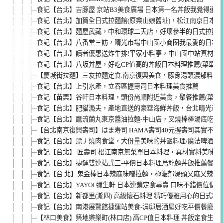
食記【台北】吉豚屋 京站B3美食廣場 日本第一名丼飯我覺得還好 (
食記【台北】加賀全日式拉麵館(原樂山娘舊址)，松江南京日本
食記【台北】麵屋武藏，中和環球二天店，好壞參半的日式拉麵(菜單
食記【台北】八番堂三訪，晴光市場中山國小商圈我最愛的日本料理/
食記【台北】讀者優惠送炸牛排!平家小料亭，中山國中站真材實料的
食記【台北】八坂丼屋，好吃CP值高的丼飯日本料理推薦(菜單me
【慶城街拉麵】三友拉麵定食.南京復興美食，豚骨湯頭濃郁料有
食記【台北】上引水產，立吞區握壽司日本料理美食推薦
食記【苗栗】谷軒日本料理，頭份尚順附近美食，聚餐推薦(菜單me
食記【台北】肥貓漁夫，產地直送的豪華海鮮丼飯，台北晴光市場日本
食記【台北】鷹流蘭丸東京醬油拉麵-中山店，叉燒棒棒湯底吃不
【台北南京復興壽司】はま寿司 HAMA壽司40元握壽司其實不平價(
食記【台北】漂丿燒肉食堂，大份量美味的丼飯料理/魔法啤酒，東
食記【台北】 匠壽司 松江南京無菜單日本料理，真材實料美味到
食記【台北】捷運雙連站弍三-平價日本料理烏龍麵丼飯推薦餐廳(菜單
食記【台 北】鬼金棒日本辣麻味噌拉麵，極濃郁湯頭又麻又辣，
食記【台北】YAYOI 彌生軒 日本連鎖定食專賣 口味不錯價位偏高 
食記【台北】新都里(瀧四) 高級懷石料理 精巧優雅用心的日式料
食記【台北】南港展覽館捷運站美食-涓邸居酒屋好吃平價餐廳推薦
【林口美食】築地樂樂町(林口店) 高CP值日本料理 丼飯定食生魚