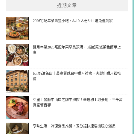
近期文章
2026宅配年菜壽豐小吃，8–10 人份6＋1道免運到家
雙月年菜2026宅配年菜早鳥預購，8道超澎派菜色簡單上
桌
but.奶油飯店｜最高質感台中彌月禮盒、客製化彌月禮推
薦
亞里士餐廳中山區老牌牛排館！華燈初上取景地，三千萬
真空管音響
享味生活｜冷凍湯品推薦，五分鐘快速端出暖心湯品