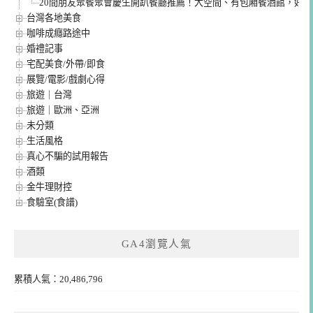
20間朋友聚餐聚會慶生開趴餐廳推薦！大空間、有包廂餐酒館，好
台灣各地美食
咖啡成癮路途中
婚禮記事
宅配美食/外帶/即食
展覽/電影/戲劇心得
旅遊｜台灣
旅遊｜歐洲、亞洲
未分類
生活風格
真心不騙的試用報告
酒類
金牛理財控
食驗室(食譜)
GA4瀏覽人氣
累積人氣：20,486,796