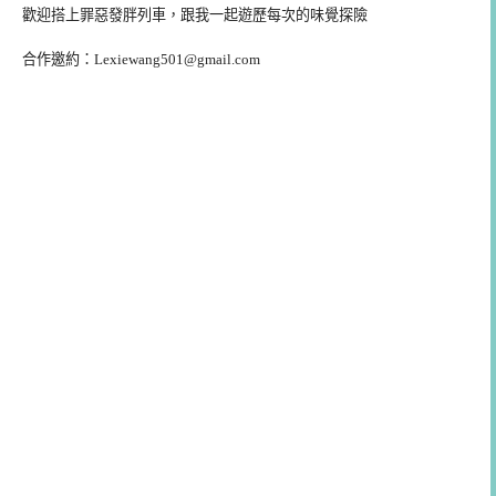
歡迎搭上罪惡發胖列車，跟我一起遊歷每次的味覺探險
合作邀約：
Lexiewang501@gmail.com