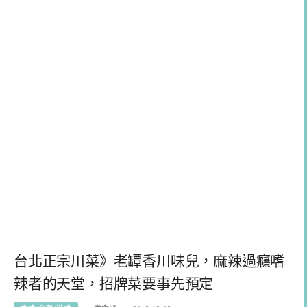
台北正宗川菜》老罈香川味兒，麻辣過癮嗜
辣者的天堂，招牌菜要事先預定