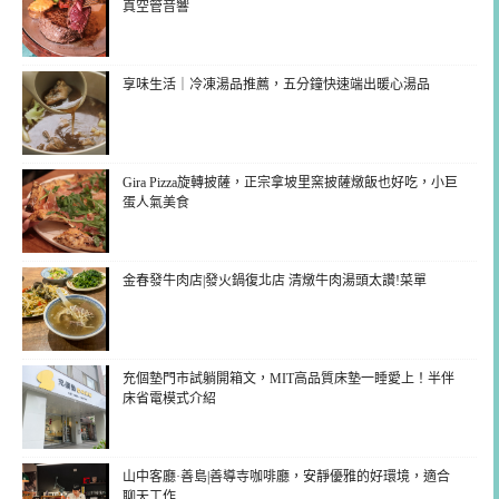
真空管音響
享味生活｜冷凍湯品推薦，五分鐘快速端出暖心湯品
Gira Pizza旋轉披薩，正宗拿坡里窯披薩燉飯也好吃，小巨
蛋人氣美食
金春發牛肉店|發火鍋復北店 清燉牛肉湯頭太讚!菜單
充個墊門市試躺開箱文，MIT高品質床墊一睡愛上！半伴
床省電模式介紹
山中客廳·善島|善導寺咖啡廳，安靜優雅的好環境，適合
聊天工作