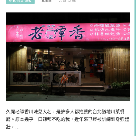
中式/台菜/港式
寫食派
2018-12-08
久聞老罈香川味兒大名，是許多人都推薦的台北道地川菜餐
廳。原本幾乎一口辣都不吃的我，近年來已經被訓練到身強體
壯，…