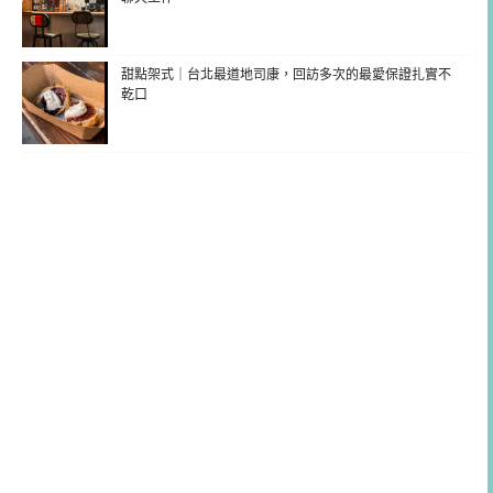
甜點架式｜台北最道地司康，回訪多次的最愛保證扎實不
乾口