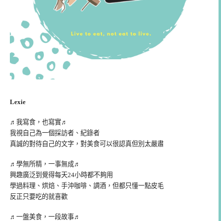
Lexie
♬我寫食，也寫實♬
我視自己為一個採訪者、紀錄者
真誠的對待自己的文字，對美食可以很認真但別太嚴肅
♬學無所精，一事無成♬
興趣廣泛到覺得每天24小時都不夠用
學過料理、烘焙、手沖咖啡、調酒，但都只懂一點皮毛
反正只要吃的就喜歡
♬一盤美食，一段故事♬