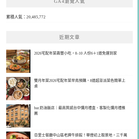
GA4瀏覽人氣
累積人氣：20,485,772
近期文章
2026宅配年菜壽豐小吃，8–10 人份6＋1道免運到家
雙月年菜2026宅配年菜早鳥預購，8道超澎派菜色簡單上
桌
but.奶油飯店｜最高質感台中彌月禮盒、客製化彌月禮推
薦
亞里士餐廳中山區老牌牛排館！華燈初上取景地，三千萬