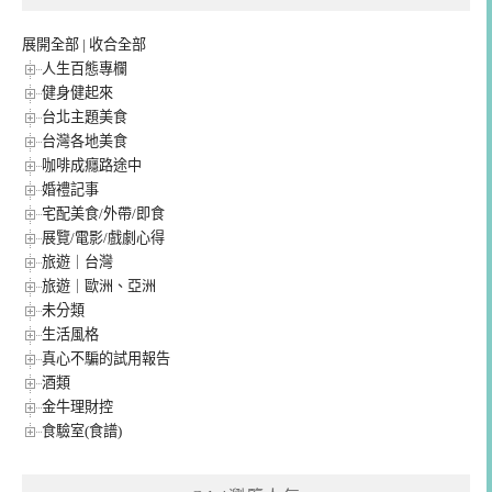
展開全部
|
收合全部
人生百態專欄
健身健起來
台北主題美食
台灣各地美食
咖啡成癮路途中
婚禮記事
宅配美食/外帶/即食
展覽/電影/戲劇心得
旅遊｜台灣
旅遊｜歐洲、亞洲
未分類
生活風格
真心不騙的試用報告
酒類
金牛理財控
食驗室(食譜)