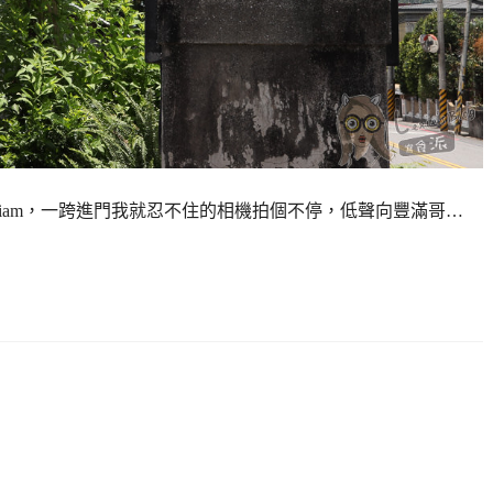
iamtiam，一跨進門我就忍不住的相機拍個不停，低聲向豐滿哥…