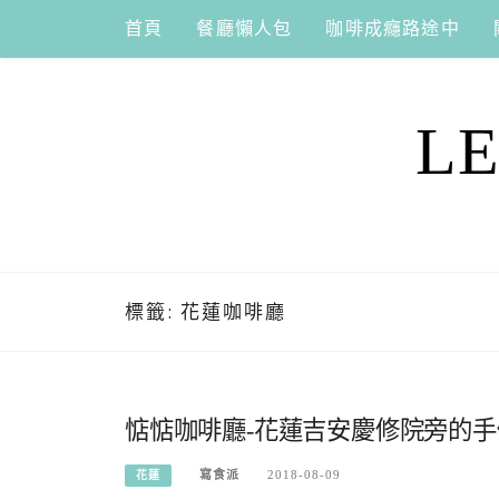
Skip
首頁
餐廳懶人包
咖啡成癮路途中
to
content
L
標籤:
花蓮咖啡廳
惦惦咖啡廳-花蓮吉安慶修院旁的
寫食派
2018-08-09
花蓮