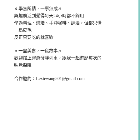
♬學無所精，一事無成♬
興趣廣泛到覺得每天24小時都不夠用
學過料理、烘焙、手沖咖啡、調酒，但都只懂
一點皮毛
反正只要吃的就喜歡
♬一盤美食，一段故事♬
歡迎搭上罪惡發胖列車，跟我一起遊歷每次的
味覺探險
合作邀約：
Lexiewang501@gmail.com