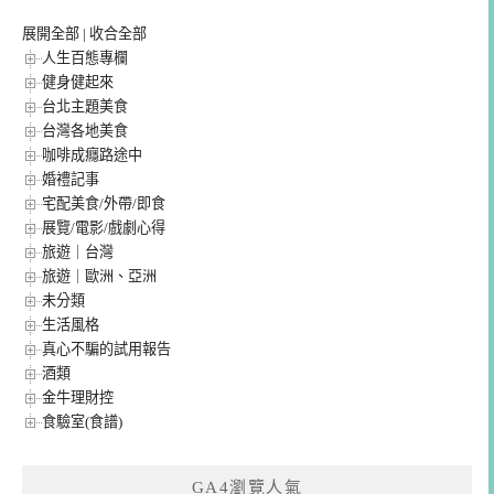
展開全部
|
收合全部
人生百態專欄
健身健起來
台北主題美食
台灣各地美食
咖啡成癮路途中
婚禮記事
宅配美食/外帶/即食
展覽/電影/戲劇心得
旅遊｜台灣
旅遊｜歐洲、亞洲
未分類
生活風格
真心不騙的試用報告
酒類
金牛理財控
食驗室(食譜)
GA4瀏覽人氣