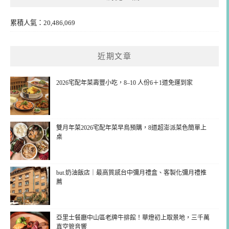
累積人氣：20,486,069
近期文章
2026宅配年菜壽豐小吃，8–10 人份6＋1道免運到家
雙月年菜2026宅配年菜早鳥預購，8道超澎派菜色簡單上
桌
but.奶油飯店｜最高質感台中彌月禮盒、客製化彌月禮推
薦
亞里士餐廳中山區老牌牛排館！華燈初上取景地，三千萬
真空管音響