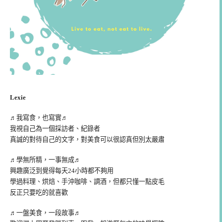
Lexie
♬我寫食，也寫實♬
我視自己為一個採訪者、紀錄者
真誠的對待自己的文字，對美食可以很認真但別太嚴肅
♬學無所精，一事無成♬
興趣廣泛到覺得每天24小時都不夠用
學過料理、烘焙、手沖咖啡、調酒，但都只懂一點皮毛
反正只要吃的就喜歡
♬一盤美食，一段故事♬