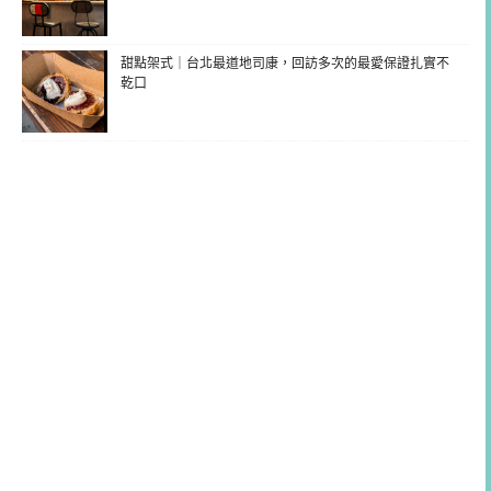
甜點架式｜台北最道地司康，回訪多次的最愛保證扎實不
乾口