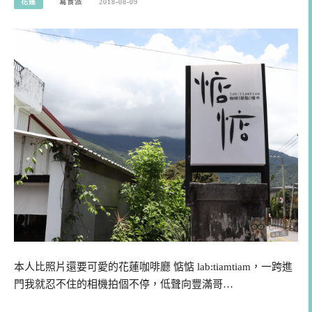
花蓮
寫食派
2018-08-09
本人比照片還要可愛的花蓮咖啡廳 惦惦 lab:tiamtiam，一跨進
門我就忍不住的相機拍個不停，低聲向豐滿哥…