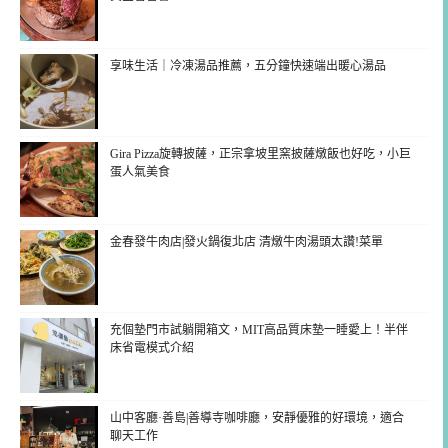
享味生活｜冷凍湯品推薦，五分鐘快速端出暖心湯品
Gira Pizza旋轉披薩，正宗拿坡里窯披薩燉飯也好吃，小巨
蛋人氣美食
金春發牛肉店|發火鍋復北店 清燉牛肉湯頭太讚!菜單
充個墊門市試躺開箱文，MIT高品質床墊一睡愛上！半伴
床省電模式介紹
山中客廳·善島|善導寺咖啡廳，安靜優雅的好環境，適合
聊天工作