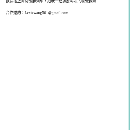
歡迎搭上罪惡發胖列車，跟我一起遊歷每次的味覺探險
合作邀約：
Lexiewang501@gmail.com