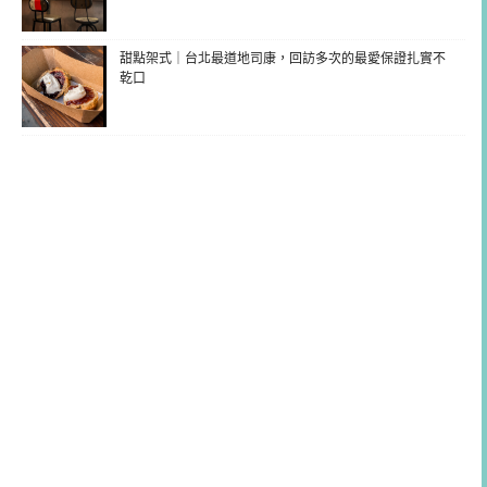
甜點架式｜台北最道地司康，回訪多次的最愛保證扎實不
乾口