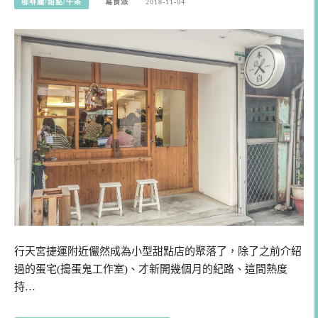
咖啡廳/甜點/午茶
寫食派
2018-11-04
行天宮捷運附近儼然成為小型甜點店的聚落了，除了之前介紹
過的蛋宅(搗蛋鬼工作室)、才新開幾個月的紀路、這間熱度
持…