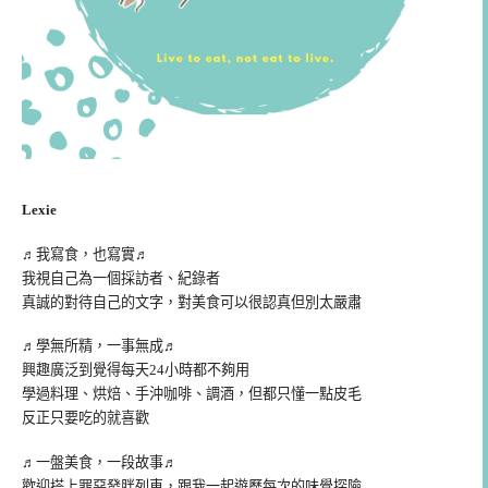
Lexie
♬我寫食，也寫實♬
我視自己為一個採訪者、紀錄者
真誠的對待自己的文字，對美食可以很認真但別太嚴肅
♬學無所精，一事無成♬
興趣廣泛到覺得每天24小時都不夠用
學過料理、烘焙、手沖咖啡、調酒，但都只懂一點皮毛
反正只要吃的就喜歡
♬一盤美食，一段故事♬
歡迎搭上罪惡發胖列車，跟我一起遊歷每次的味覺探險