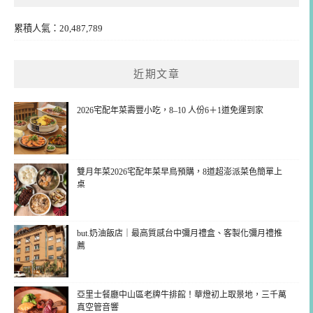
累積人氣：20,487,789
近期文章
2026宅配年菜壽豐小吃，8–10 人份6＋1道免運到家
雙月年菜2026宅配年菜早鳥預購，8道超澎派菜色簡單上
桌
but.奶油飯店｜最高質感台中彌月禮盒、客製化彌月禮推
薦
亞里士餐廳中山區老牌牛排館！華燈初上取景地，三千萬
真空管音響