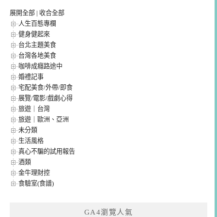
展開全部
|
收合全部
人生百態專欄
健身健起來
台北主題美食
台灣各地美食
咖啡成癮路途中
婚禮記事
宅配美食/外帶/即食
展覽/電影/戲劇心得
旅遊｜台灣
旅遊｜歐洲、亞洲
未分類
生活風格
真心不騙的試用報告
酒類
金牛理財控
食驗室(食譜)
GA4瀏覽人氣