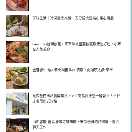
享味生活｜冷凍湯品推薦，五分鐘快速端出暖心湯品
Gira Pizza旋轉披薩，正宗拿坡里窯披薩燉飯也好吃，小巨
蛋人氣美食
金春發牛肉店|發火鍋復北店 清燉牛肉湯頭太讚!菜單
充個墊門市試躺開箱文，MIT高品質床墊一睡愛上！半伴
床省電模式介紹
山中客廳·善島|善導寺咖啡廳，安靜優雅的好環境，適合
聊天工作