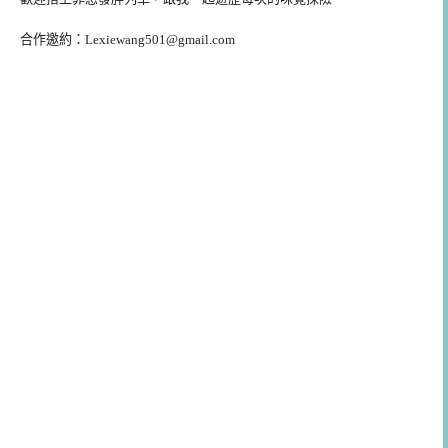
合作邀約：
Lexiewang501@gmail.com