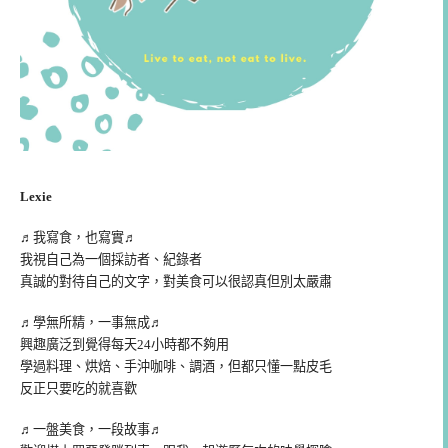
Lexie
♬我寫食，也寫實♬
我視自己為一個採訪者、紀錄者
真誠的對待自己的文字，對美食可以很認真但別太嚴肅
♬學無所精，一事無成♬
興趣廣泛到覺得每天24小時都不夠用
學過料理、烘焙、手沖咖啡、調酒，但都只懂一點皮毛
反正只要吃的就喜歡
♬一盤美食，一段故事♬