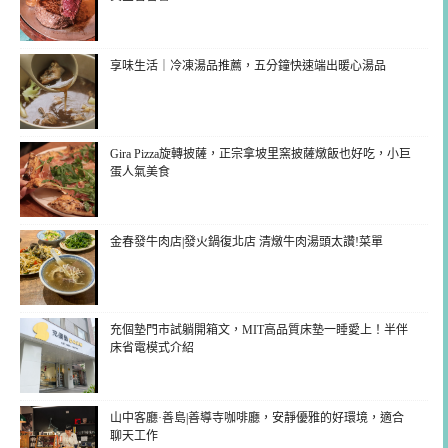
享味生活｜冷凍湯品推薦，五分鐘快速端出暖心湯品
Gira Pizza旋轉披薩，正宗拿坡里窯披薩燉飯也好吃，小巨
蛋人氣美食
金春發牛肉店|發火鍋復北店 清燉牛肉湯頭太讚!菜單
充個墊門市試躺開箱文，MIT高品質床墊一睡愛上！半伴
床省電模式介紹
山中客廳·善島|善導寺咖啡廳，安靜優雅的好環境，適合
聊天工作