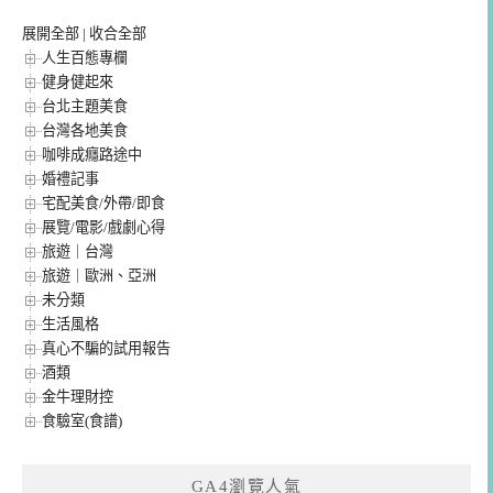
展開全部
|
收合全部
人生百態專欄
健身健起來
台北主題美食
台灣各地美食
咖啡成癮路途中
婚禮記事
宅配美食/外帶/即食
展覽/電影/戲劇心得
旅遊｜台灣
旅遊｜歐洲、亞洲
未分類
生活風格
真心不騙的試用報告
酒類
金牛理財控
食驗室(食譜)
GA4瀏覽人氣