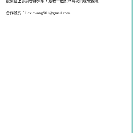
歡迎搭上罪惡發胖列車，跟我一起遊歷每次的味覺探險
合作邀約：
Lexiewang501@gmail.com