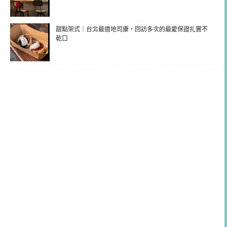
甜點架式｜台北最道地司康，回訪多次的最愛保證扎實不
乾口