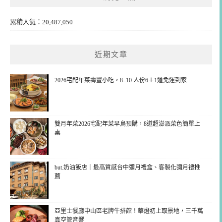
累積人氣：20,487,050
近期文章
2026宅配年菜壽豐小吃，8–10 人份6＋1道免運到家
雙月年菜2026宅配年菜早鳥預購，8道超澎派菜色簡單上
桌
but.奶油飯店｜最高質感台中彌月禮盒、客製化彌月禮推
薦
亞里士餐廳中山區老牌牛排館！華燈初上取景地，三千萬
真空管音響