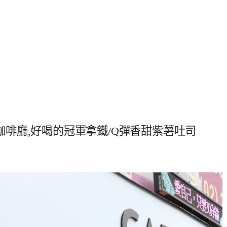
新咖啡廳,好喝的冠軍拿鐵/Q彈香甜紫薯吐司