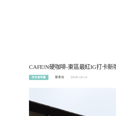
CAFE!N硬咖啡-東區最紅IG打卡
寫食派
2018-10-11
特色咖啡廳