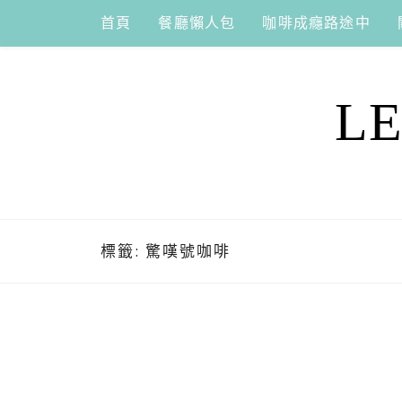
Skip
首頁
餐廳懶人包
咖啡成癮路途中
to
content
L
標籤:
驚嘆號咖啡