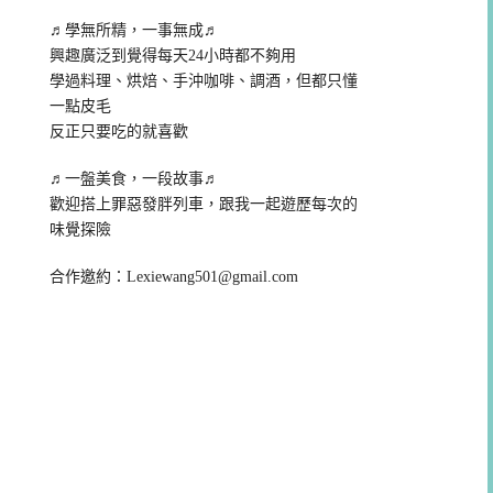
♬學無所精，一事無成♬
興趣廣泛到覺得每天24小時都不夠用
學過料理、烘焙、手沖咖啡、調酒，但都只懂
一點皮毛
反正只要吃的就喜歡
♬一盤美食，一段故事♬
歡迎搭上罪惡發胖列車，跟我一起遊歷每次的
味覺探險
合作邀約：
Lexiewang501@gmail.com