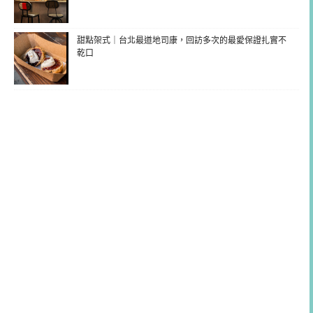
甜點架式｜台北最道地司康，回訪多次的最愛保證扎實不
乾口