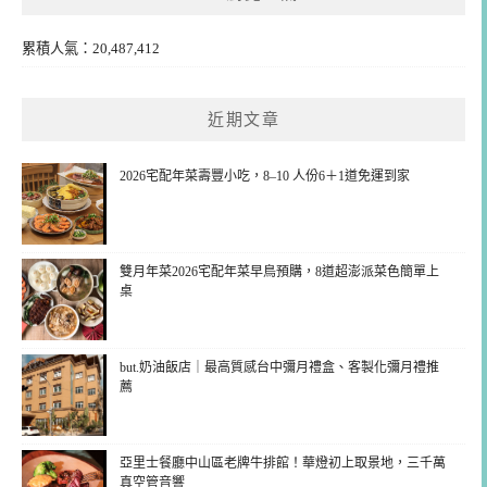
累積人氣：20,487,412
近期文章
2026宅配年菜壽豐小吃，8–10 人份6＋1道免運到家
雙月年菜2026宅配年菜早鳥預購，8道超澎派菜色簡單上
桌
but.奶油飯店｜最高質感台中彌月禮盒、客製化彌月禮推
薦
亞里士餐廳中山區老牌牛排館！華燈初上取景地，三千萬
真空管音響