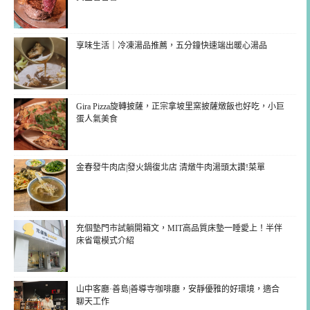
享味生活｜冷凍湯品推薦，五分鐘快速端出暖心湯品
Gira Pizza旋轉披薩，正宗拿坡里窯披薩燉飯也好吃，小巨
蛋人氣美食
金春發牛肉店|發火鍋復北店 清燉牛肉湯頭太讚!菜單
充個墊門市試躺開箱文，MIT高品質床墊一睡愛上！半伴
床省電模式介紹
山中客廳·善島|善導寺咖啡廳，安靜優雅的好環境，適合
聊天工作