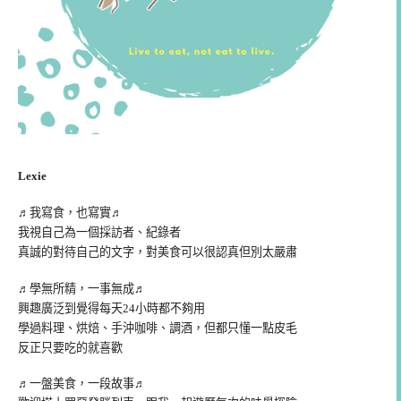
Lexie
♬我寫食，也寫實♬
我視自己為一個採訪者、紀錄者
真誠的對待自己的文字，對美食可以很認真但別太嚴肅
♬學無所精，一事無成♬
興趣廣泛到覺得每天24小時都不夠用
學過料理、烘焙、手沖咖啡、調酒，但都只懂一點皮毛
反正只要吃的就喜歡
♬一盤美食，一段故事♬