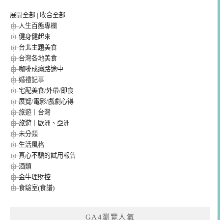
展開全部
|
收合全部
人生百態專欄
健身健起來
台北主題美食
台灣各地美食
咖啡成癮路途中
婚禮記事
宅配美食/外帶/即食
展覽/電影/戲劇心得
旅遊｜台灣
旅遊｜歐洲、亞洲
未分類
生活風格
真心不騙的試用報告
酒類
金牛理財控
食驗室(食譜)
GA4瀏覽人氣