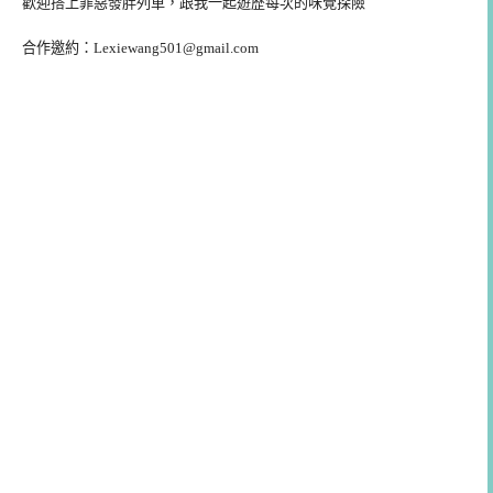
歡迎搭上罪惡發胖列車，跟我一起遊歷每次的味覺探險
合作邀約：
Lexiewang501@gmail.com