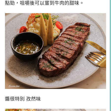
點勁，咀嚼後可以嘗到牛肉的甜味。
醬很特別 孜然味