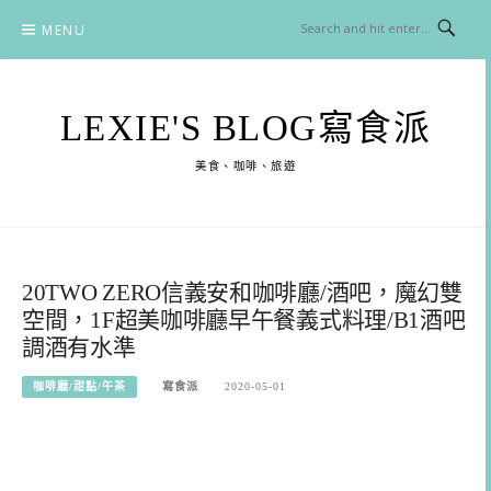
Skip
MENU
to
content
LEXIE'S BLOG寫食派
美食、咖啡、旅遊
20TWO ZERO信義安和咖啡廳/酒吧，魔幻雙
空間，1F超美咖啡廳早午餐義式料理/B1酒吧
調酒有水準
咖啡廳/甜點/午茶
寫食派
2020-05-01