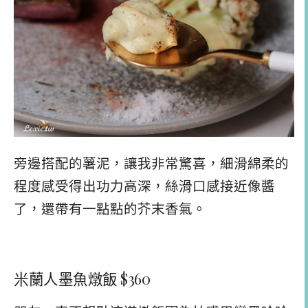
旁邊搭配的薯泥，讓我非常驚喜，細滑綿柔的
程度感受得出功力高深，絲滑口感接近像醬
了，還帶有一點點的芥末香氣。
米蘭人墨魚燉飯 $360