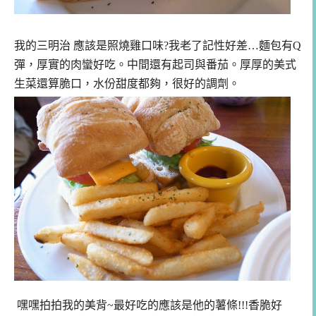
我的三明治 應該是照燒雞口味?我老了記性好差…麵包有Q
彈，厚實的肉蠻好吃。中間還有起司與番茄。厚厚的美式
生菜還算脆口，水份甜度都夠，很好的調劑。
嘿嘿拍拍我的美背~最好吃的應該是他的薯條!!!香脆好