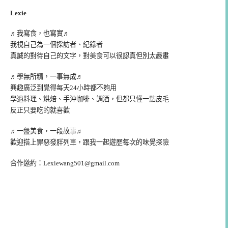
Lexie
♬我寫食，也寫實♬
我視自己為一個採訪者、紀錄者
真誠的對待自己的文字，對美食可以很認真但別太嚴肅
♬學無所精，一事無成♬
興趣廣泛到覺得每天24小時都不夠用
學過料理、烘焙、手沖咖啡、調酒，但都只懂一點皮毛
反正只要吃的就喜歡
♬一盤美食，一段故事♬
歡迎搭上罪惡發胖列車，跟我一起遊歷每次的味覺探險
合作邀約：
Lexiewang501@gmail.com