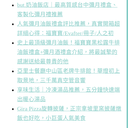
but.奶油飯店｜最高質感台中彌月禮盒、
客製化彌月禮推薦
人氣彌月油飯禮盒評比推薦，真實開箱超
詳細心得：福寶寶/Evafter/冊子/人之初
史上最頂級彌月油飯！福寶寶黑松露牛排
油飯禮盒+彌月酒禮盒介紹，將最誠摯的
感謝送給最尊貴的他
亞里士餐廳中山區老牌牛排館！華燈初上
取景地，三千萬真空管音響
享味生活｜冷凍湯品推薦，五分鐘快速端
出暖心湯品
Gira Pizza旋轉披薩，正宗拿坡里窯披薩燉
飯也好吃，小巨蛋人氣美食