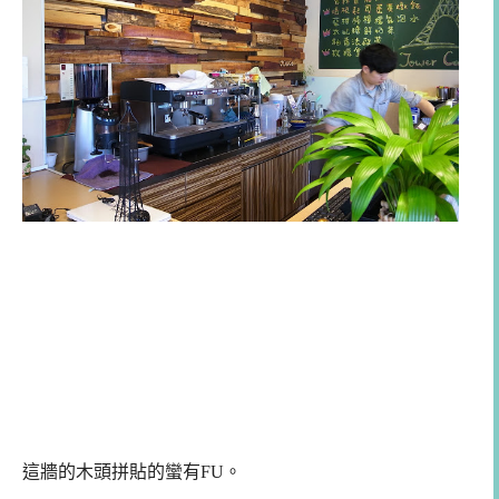
這牆的木頭拼貼的蠻有FU。