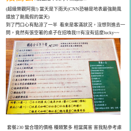
(超級樂觀阿我!) 當天是下雨天(CNN恐嚇是地表最強颱風
還放了颱風假的當天)
到了門口心有點涼了一半 看來是客滿狀況，沒想到進去一
問，竟然有張空著的桌子在招喚我!!!有沒有這麼lucky~~
套餐230 蠻合理的價格 種類繁多 相當厲害 害我點參考慮