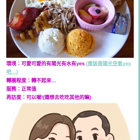
環境：可愛可愛的有陽光有水有yes
(應該是陽光空氣yes
吧…)
轉圈程度：轉不起來…
服務：正常值
再訪度：可以喔!(還想去吃吃其他的嘛)