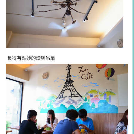
長得有點妙的燈與吊扇