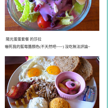
陽光蛋蛋套餐 的莎拉
嚇死我的藍莓醬顏色(不天然吧~~~) 沒吃無法評論~