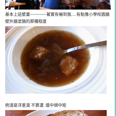
基本上這壁畫~~~~~~~著實有嚇到我….有點像小學校園牆
壁外牆塗鴉的那種程度
例湯是洋蔥湯 不算濃 還中規中矩