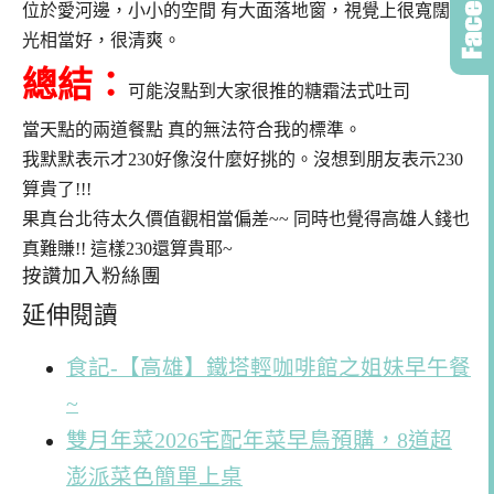
位於愛河邊，小小的空間 有大面落地窗，視覺上很寬闊 採
光相當好，很清爽。
總結：
可能沒點到大家很推的糖霜法式吐司
當天點的兩道餐點 真的無法符合我的標準。
我默默表示才230好像沒什麼好挑的。沒想到朋友表示230
算貴了!!!
果真台北待太久價值觀相當偏差~~ 同時也覺得高雄人錢也
真難賺!! 這樣230還算貴耶~
按讚加入粉絲團
延伸閱讀
食記-【高雄】鐵塔輕咖啡館之姐妹早午餐
~
雙月年菜2026宅配年菜早鳥預購，8道超
澎派菜色簡單上桌