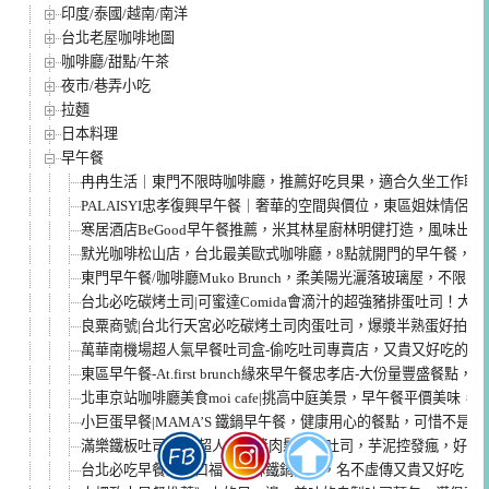
印度/泰國/越南/南洋
台北老屋咖啡地圖
咖啡廳/甜點/午茶
夜市/巷弄小吃
拉麵
日本料理
早午餐
冉冉生活｜東門不限時咖啡廳，推薦好吃貝果，適合久坐工作聊
PALAISYI忠孝復興早午餐｜奢華的空間與價位，東區姐妹情侶約
寒居酒店BeGood早午餐推薦，米其林星廚林明健打造，風味出
默光咖啡松山店，台北最美歐式咖啡廳，8點就開門的早午餐，小
東門早午餐/咖啡廳Muko Brunch，柔美陽光灑落玻璃屋，不限時
台北必吃碳烤土司|可蜜達Comida會滴汁的超強豬排蛋吐司！大
良粟商號|台北行天宮必吃碳烤土司肉蛋吐司，爆漿半熟蛋好拍也
萬華南機場超人氣早餐吐司盒-偷吃吐司專賣店，又貴又好吃的鬆
東區早午餐-At.first brunch緣來早午餐忠孝店-大份量豐盛餐點，
北車京站咖啡廳美食moi cafe|挑高中庭美景，早午餐平價美味
小巨蛋早餐|MAMA’S 鐵鍋早午餐，健康用心的餐點，可惜不是我
滿樂鐵板吐司|台北超人氣爆漿肉鬆芋泥吐司，芋泥控發瘋，好險I
台北必吃早餐》樂口福，香酥鐵鍋蛋餅，名不虛傳又貴又好吃，