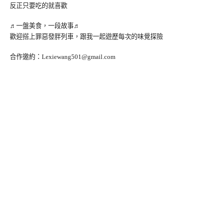
反正只要吃的就喜歡
♬一盤美食，一段故事♬
歡迎搭上罪惡發胖列車，跟我一起遊歷每次的味覺探險
合作邀約：
Lexiewang501@gmail.com