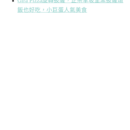
Gira Pizza旋轉披薩，正宗拿坡里窯披薩燉
飯也好吃，小巨蛋人氣美食