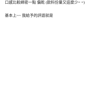
口感比較綿密一點 偏乾 (飲料份量又這麼少= =)
基本上~~ 我給予的評語就是