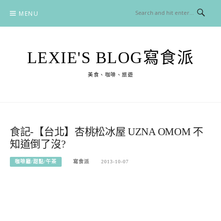
Skip
MENU
to
content
LEXIE'S BLOG寫食派
美食、咖啡、旅遊
食記-【台北】杏桃松冰屋 UZNA OMOM 不
知道倒了沒?
咖啡廳/甜點/午茶
寫食派
2013-10-07