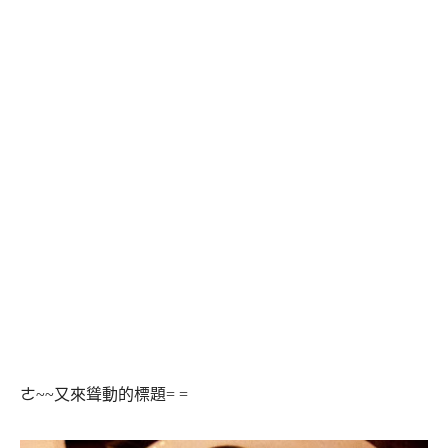
ㄜ~~又來聳動的標題= =