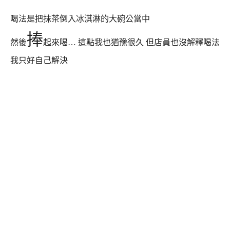
喝法是把抹茶倒入冰淇淋的大碗公當中
捧
然後
起來喝… 這點我也猶豫很久 但店員也沒解釋喝法
我只好自己解決