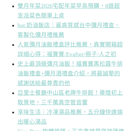
雙月年菜2026宅配年菜早鳥預購，8道超
澎派菜色簡單上桌
but.奶油飯店｜最高質感台中彌月禮盒、
客製化彌月禮推薦
人氣彌月油飯禮盒評比推薦，真實開箱超
詳細心得：福寶寶/Evafter/冊子/人之初
史上最頂級彌月油飯！福寶寶黑松露牛排
油飯禮盒+彌月酒禮盒介紹，將最誠摯的
感謝送給最尊貴的他
亞里士餐廳中山區老牌牛排館！華燈初上
取景地，三千萬真空管音響
享味生活｜冷凍湯品推薦，五分鐘快速端
出暖心湯品