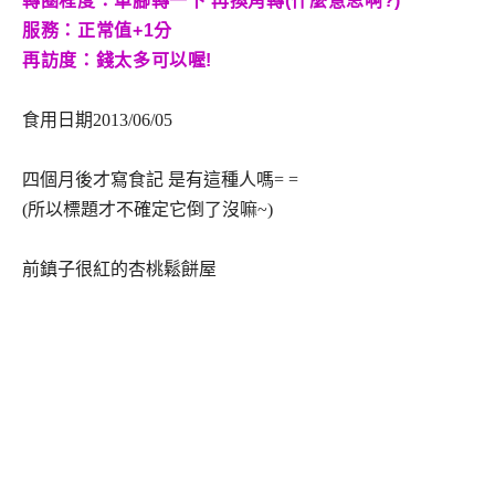
轉圈程度：單腳轉一下 再換角轉(什麼意思啊?)
服務：正常值+1分
再訪度：錢太多可以喔!
食用日期2013/06/05
四個月後才寫食記 是有這種人嗎= =
(所以標題才不確定它倒了沒嘛~)
前鎮子很紅的杏桃鬆餅屋