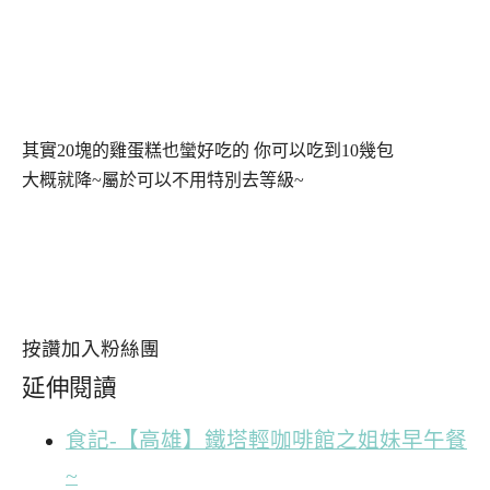
其實20塊的雞蛋糕也蠻好吃的 你可以吃到10幾包
大概就降~屬於可以不用特別去等級~
按讚加入粉絲團
延伸閱讀
食記-【高雄】鐵塔輕咖啡館之姐妹早午餐
~