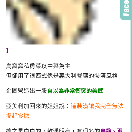
】
鳥窩窩私房菜以中菜為主
但卻用了很西式像是義大利餐廳的裝潢風格
企圖營造出一股
自以為非常衝突的美感
亞美利加回來的姐姐說：
這裝潢讓我完全無法
提起食慾
總之是白白的，乾淨明亮，有很多的
鳥籠、羽