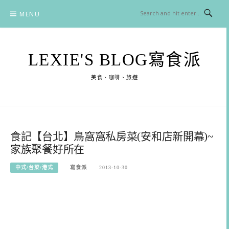
Skip
MENU
to
content
LEXIE'S BLOG寫食派
美食、咖啡、旅遊
食記【台北】鳥窩窩私房菜(安和店新開幕)~
家族聚餐好所在
中式/台菜/港式
寫食派
2013-10-30