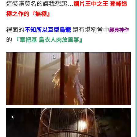
這裝潢莫名的讓我想起…
爛片王中之王 登峰造
極之作的『無極』
裡面的
不知所以
巨型鳥
籠
還有堪稱當中
經典神作
的
『章把基
鳥衣
人肉放風箏』