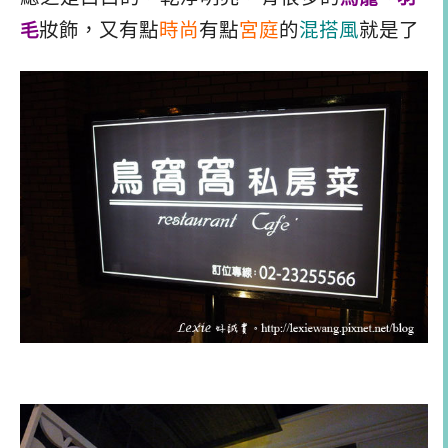
毛
妝飾，又有點
時尚
有點
宮庭
的
混搭風
就是了