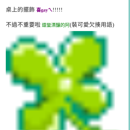
桌上的擺飾
!!!!!
喜gayㄟ
不過不重要啦
(裝可愛欠揍用語)
還蠻漂釀的阿