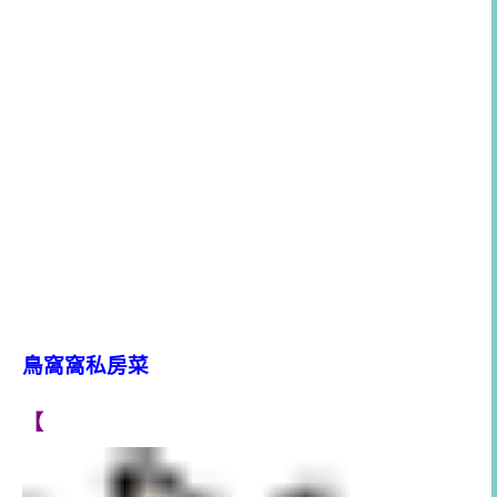
鳥窩窩私房菜
【