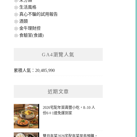
未分類
生活風格
真心不騙的試用報告
酒類
金牛理財控
食驗室(食譜)
GA4瀏覽人氣
累積人氣：20,485,990
近期文章
2026宅配年菜壽豐小吃，8–10 人
份6＋1道免運到家
雙月年菜2026宅配年菜早鳥預購，