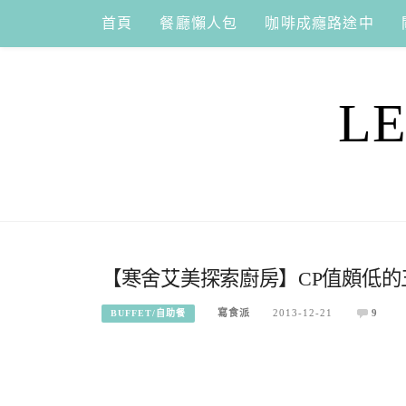
Skip
首頁
餐廳懶人包
咖啡成癮路途中
to
content
L
【寒舍艾美探索廚房】CP值頗低的五星
寫食派
2013-12-21
9
BUFFET/自助餐