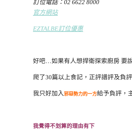
訂位電話：02 6622 8000
官方網站
EZTALBE訂位優惠
好吧…如果有人想捍衛探索廚房 要說
爬了30篇以上食記，正評譜評及負
我只好加入
給予負評，
邪惡勢力的一方
我覺得不划算的理由有下