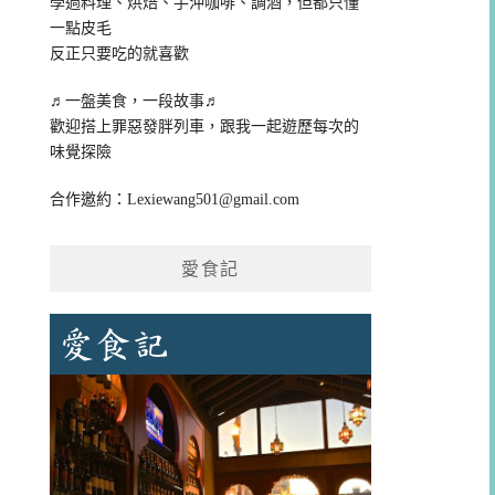
學過料理、烘焙、手沖咖啡、調酒，但都只懂
一點皮毛
反正只要吃的就喜歡
♬一盤美食，一段故事♬
歡迎搭上罪惡發胖列車，跟我一起遊歷每次的
味覺探險
合作邀約：
Lexiewang501@gmail.com
愛食記