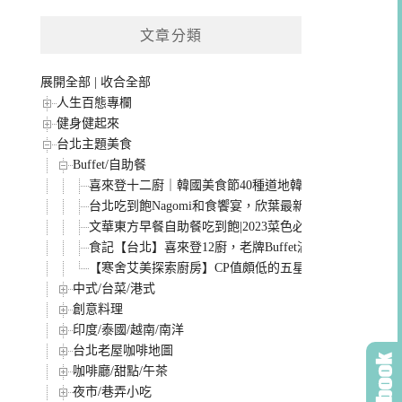
文章分類
展開全部
|
收合全部
人生百態專欄
健身健起來
台北主題美食
Buffet/自助餐
喜來登十二廚｜韓國美食節40種道地韓式料理!價格訂位
台北吃到飽Nagomi和食饗宴，欣葉最新日式料理buffet
文華東方早餐自助餐吃到飽|2023菜色必點可頌、牛肉麵
食記【台北】喜來登12廚，老牌Buffet滿足我的胃(圖多認
【寒舍艾美探索廚房】CP值頗低的五星Buffet下午茶吃到
中式/台菜/港式
創意料理
印度/泰國/越南/南洋
台北老屋咖啡地圖
咖啡廳/甜點/午茶
夜市/巷弄小吃