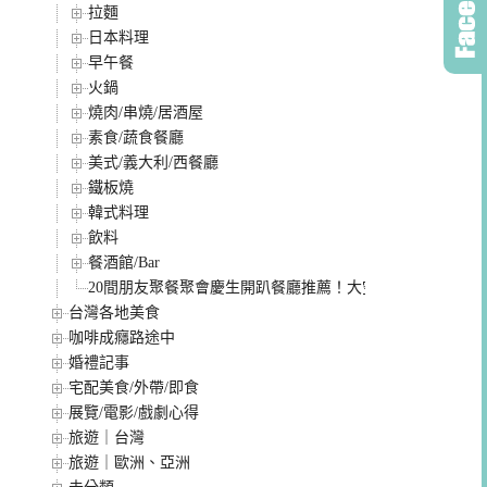
拉麵
日本料理
早午餐
火鍋
燒肉/串燒/居酒屋
素食/蔬食餐廳
美式/義大利/西餐廳
鐵板燒
韓式料理
飲料
餐酒館/Bar
20間朋友聚餐聚會慶生開趴餐廳推薦！大空間、有包廂餐
台灣各地美食
咖啡成癮路途中
婚禮記事
宅配美食/外帶/即食
展覽/電影/戲劇心得
旅遊｜台灣
旅遊｜歐洲、亞洲