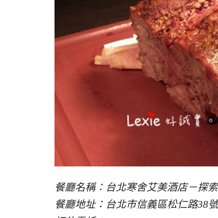
餐廳名稱：台北寒舍艾美酒店－探索廚房 La
餐廳地址：台北市信義區松仁路38