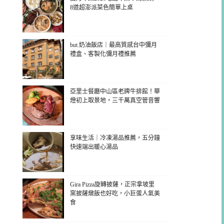
8道超澎派菜色簡單上桌
but.奶油飯店｜最高質感台中彌月
禮盒、客製化彌月禮推薦
亞里士餐廳中山區老牌牛排館！華
燈初上取景地，三千萬真空管音響
享味生活｜冷凍湯品推薦，五分鐘
快速端出暖心湯品
Gira Pizza旋轉披薩，正宗拿坡里
窯披薩燉飯也好吃，小巨蛋人氣美
食