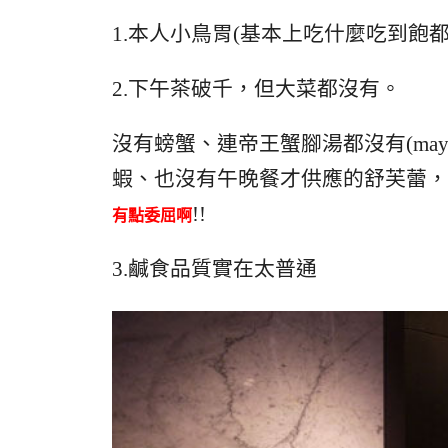
1.本人小鳥胃(基本上吃什麼吃到飽都
2.下午茶破千，但大菜都沒有。
沒有螃蟹、連帝王蟹腳湯都沒有(may
蝦、也沒有午晚餐才供應的舒芙蕾，
!!
有點委屈啊
3.鹹食品質實在太普通