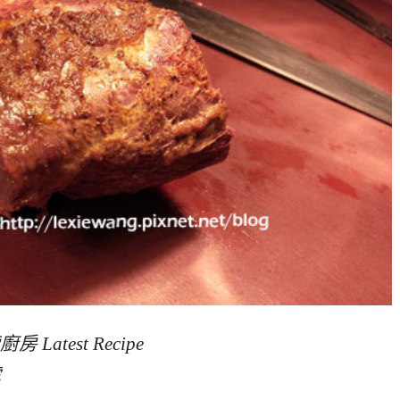
test Recipe
號