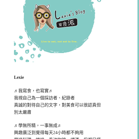
Lexie
♬我寫食，也寫實♬
我視自己為一個採訪者、紀錄者
真誠的對待自己的文字，對美食可以很認真但
別太嚴肅
♬學無所精，一事無成♬
興趣廣泛到覺得每天24小時都不夠用