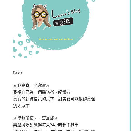
Lexie
♬我寫食，也寫實♬
我視自己為一個採訪者、紀錄者
真誠的對待自己的文字，對美食可以很認真但
別太嚴肅
♬學無所精，一事無成♬
興趣廣泛到覺得每天24小時都不夠用