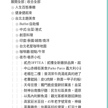
展開全部
|
收合全部
人生百態專欄
健身健起來
台北主題美食
Buffet/自助餐
中式/台菜/港式
創意料理
印度/泰國/越南/南洋
台北老屋咖啡地圖
咖啡廳/甜點/午茶
夜市/巷弄小吃
貳虎OFFTEA｜貳樓全新雞排品牌，超脆燕麥雞排值得吃
中山赤峰街美食|Parko Parco 義大利小酒館 超美味
老楊在二樓｜普洱茶牛肉湯底真的絕了！神秘私廚牛肉
老曹餛飩｜皮Q肉鮮，熱賣一甲子的板橋府中美食
天母豆漿｜獨門脆皮蛋餅好厲害！韭菜盒子也必吃，台
財神台南擔仔麵｜民生社區美食，還原台南街邊老味道
以馬內利鮮魚湯｜觀光客都來跟招牌拍照的人氣鮮魚湯
高家莊米苔目，45年老字號宵夜，神級紅燒大腸!中山區
富春雞肉｜信義區好吃便當，紅羽土雞肉每日新鮮直送