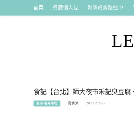
Skip
首頁
餐廳懶人包
咖啡成癮路途中
to
content
L
食記【台北】師大夜市禾記臭豆腐。
寫食派
2013-12-22
夜市/巷弄小吃