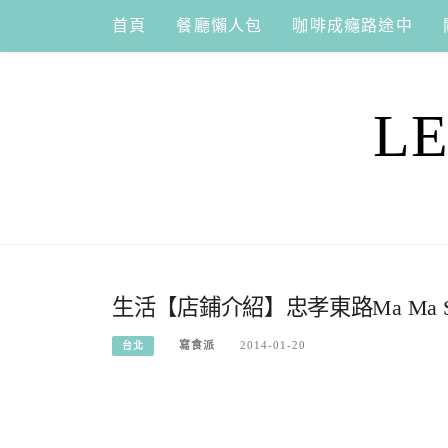
Skip
首頁
餐廳懶人包
咖啡成癮路途中
to
content
L
生活【店鋪介紹】忠孝東路Ma Ma 
寫食派
2014-01-20
台北