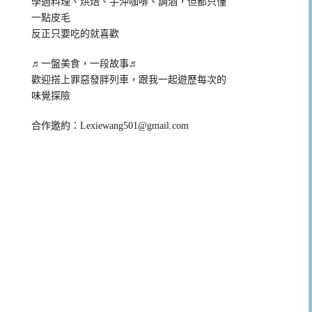
學過料理、烘焙、手沖咖啡、調酒，但都只懂
一點皮毛
反正只要吃的就喜歡
♬一盤美食，一段故事♬
歡迎搭上罪惡發胖列車，跟我一起遊歷每次的
味覺探險
合作邀約：
Lexiewang501@gmail.com