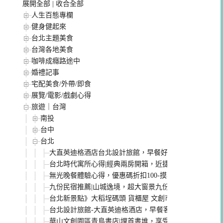
展開全部
|
收合全部
人生百態專欄
健身健起來
台北主題美食
台灣各地美食
咖啡成癮路途中
婚禮記事
宅配美食/外帶/即食
展覽/電影/戲劇心得
旅遊｜台灣
南投
台中
台北
大直英迪格酒店台北設計旅館，早餐好吃床好睡，時尚
台北時代寓所心得|經典兩房開箱，近捷運台北平價旅館
無光晚餐體驗心得，優惠碼折扣100-摸黑吃飯，放大感
九份民宿推薦|山城逸境，超大窗景九份海景第一排，熱
台北新景點》大稻埕碼頭 貨櫃屋 文創市集/打卡新地標/
台北設計旅館-大直英迪格酒店，早餐客房介紹，時尚酒
華山文創園區青鳥書店|埋首書堆，享受靈魂出走的自由