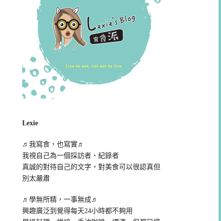
Lexie
♬我寫食，也寫實♬
我視自己為一個採訪者、紀錄者
真誠的對待自己的文字，對美食可以很認真但
別太嚴肅
♬學無所精，一事無成♬
興趣廣泛到覺得每天24小時都不夠用