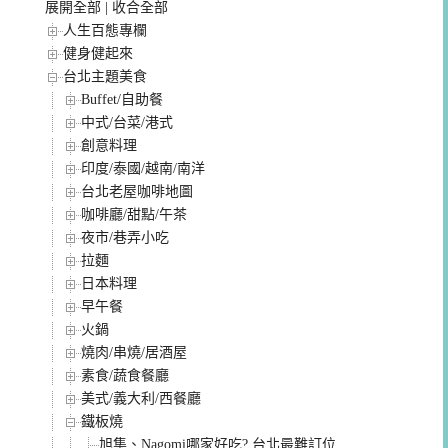
展開全部
|
收合全部
人生百態專欄
健身健起來
台北主題美食
Buffet/自助餐
中式/台菜/港式
創意料理
印度/泰國/越南/南洋
台北老屋咖啡地圖
咖啡廳/甜點/午茶
夜市/巷弄小吃
拉麵
日本料理
早午餐
火鍋
燒肉/串燒/居酒屋
素食/蔬食餐廳
美式/義大利/西餐廳
鐵板燒
旭集、Nagomi哪家好吃? 台北最難訂位的吃到飽餐廳