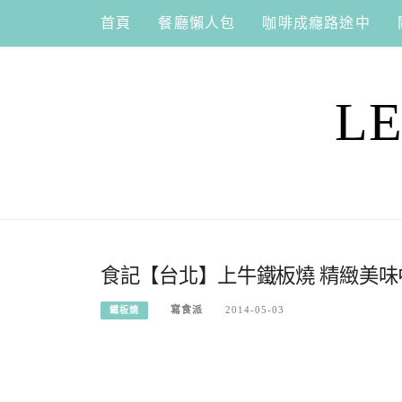
Skip
首頁
餐廳懶人包
咖啡成癮路途中
to
content
L
食記【台北】上牛鐵板燒 精緻美
寫食派
2014-05-03
鐵板燒