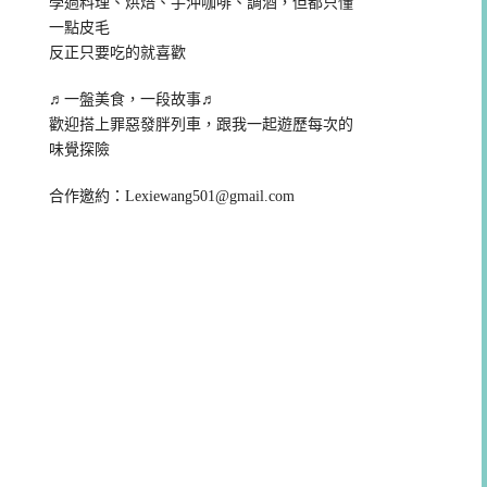
學過料理、烘焙、手沖咖啡、調酒，但都只懂
一點皮毛
反正只要吃的就喜歡
♬一盤美食，一段故事♬
歡迎搭上罪惡發胖列車，跟我一起遊歷每次的
味覺探險
合作邀約：
Lexiewang501@gmail.com