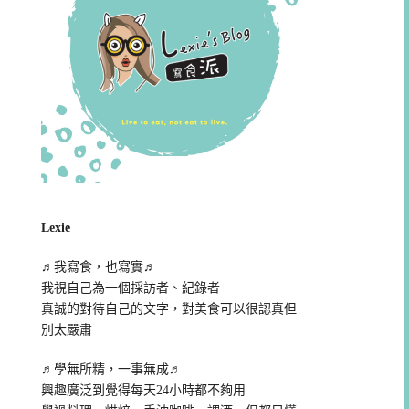
Lexie
♬我寫食，也寫實♬
我視自己為一個採訪者、紀錄者
真誠的對待自己的文字，對美食可以很認真但
別太嚴肅
♬學無所精，一事無成♬
興趣廣泛到覺得每天24小時都不夠用