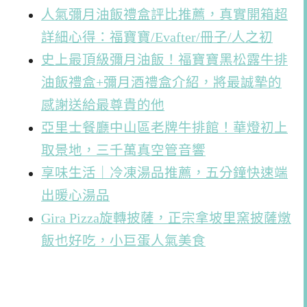
人氣彌月油飯禮盒評比推薦，真實開箱超
詳細心得：福寶寶/Evafter/冊子/人之初
史上最頂級彌月油飯！福寶寶黑松露牛排
油飯禮盒+彌月酒禮盒介紹，將最誠摯的
感謝送給最尊貴的他
亞里士餐廳中山區老牌牛排館！華燈初上
取景地，三千萬真空管音響
享味生活｜冷凍湯品推薦，五分鐘快速端
出暖心湯品
Gira Pizza旋轉披薩，正宗拿坡里窯披薩燉
飯也好吃，小巨蛋人氣美食