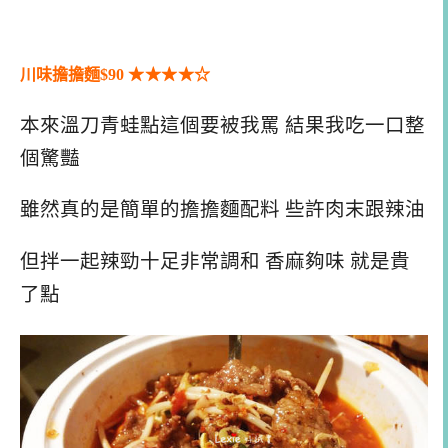
川味擔擔麵$90
★★
★
★
☆
本來溫刀青蛙點這個要被我罵 結果我吃一口整
個驚豔
雖然真的是簡單的擔擔麵配料 些許肉末跟辣油
但拌一起辣勁十足非常調和 香麻夠味 就是貴
了點