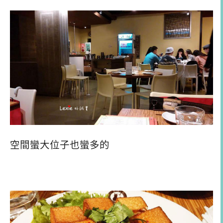
空間蠻大位子也蠻多的