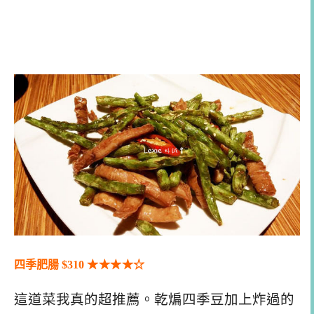
四季肥腸 $310
★★
★
★
☆
這道菜我真的超推薦。乾煸四季豆加上炸過的