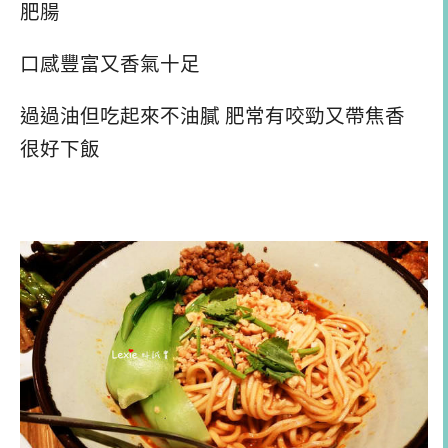
肥腸
口感豐富又香氣十足
過過油但吃起來不油膩 肥常有咬勁又帶焦香
很好下飯