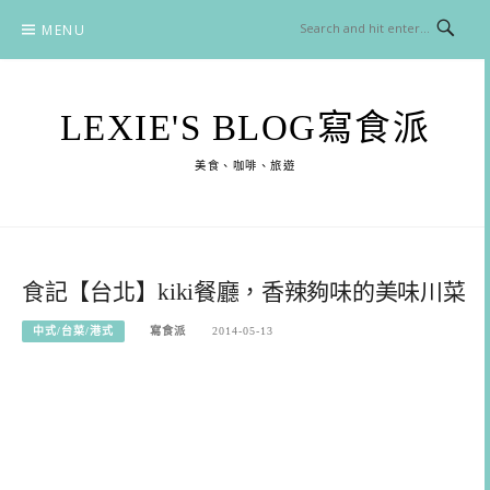
Skip
MENU
to
content
LEXIE'S BLOG寫食派
美食、咖啡、旅遊
食記【台北】kiki餐廳，香辣夠味的美味川菜
中式/台菜/港式
寫食派
2014-05-13