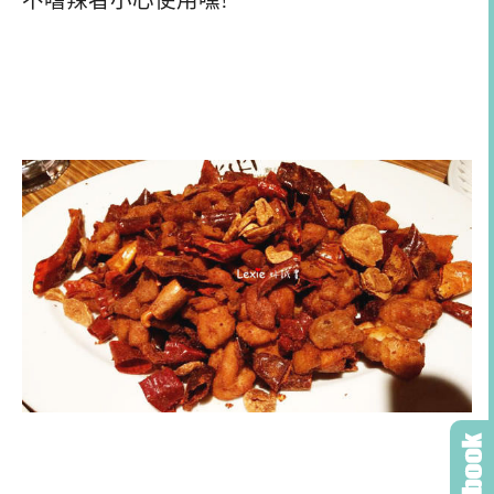
不嗜辣者小心使用嘿!