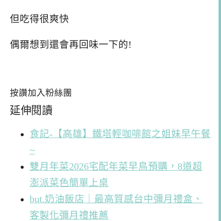
但吃得很爽快
偶爾想到還會再回味一下的!
按讚加入粉絲團
延伸閱讀
食記-【高雄】鐵塔輕咖啡館之姐妹早午餐
~
雙月年菜2026宅配年菜早鳥預購，8道超
澎派菜色簡單上桌
but.奶油飯店｜最高質感台中彌月禮盒、
客製化彌月禮推薦