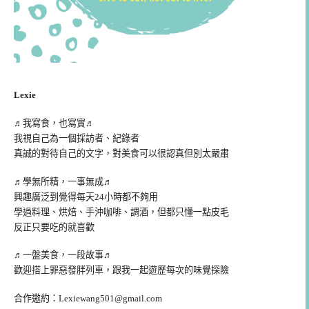
Lexie
♬我寫食，也寫實♬
我視自己為一個採訪者、紀錄者
真誠的對待自己的文字，對美食可以很認真但別太嚴肅
♬學無所精，一事無成♬
興趣廣泛到覺得每天24小時都不夠用
學過料理、烘焙、手沖咖啡、調酒，但都只懂一點皮毛
反正只要吃的就喜歡
♬一盤美食，一段故事♬
歡迎搭上罪惡發胖列車，跟我一起遊歷每次的味覺探險
合作邀約：
Lexiewang501@gmail.com