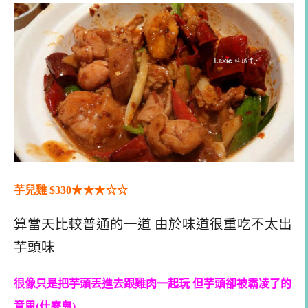
芋兒雞 $330
★★
★
☆
☆
算當天比較普通的一道 由於味道很重吃不太出
芋頭味
很像只是把芋頭丟進去跟雞肉一起玩 但芋頭卻被霸凌了的
意思(什麼鬼)