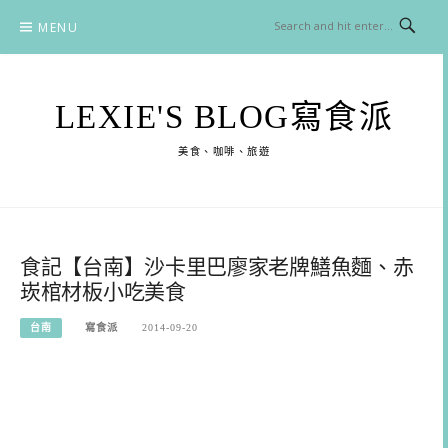
Skip
MENU
to
content
LEXIE'S BLOG寫食派
美食、咖啡、旅遊
食記【台南】沙卡里巴廖家老牌鱔魚麵、赤
崁棺材板小吃美食
台南
寫食派
2014-09-20