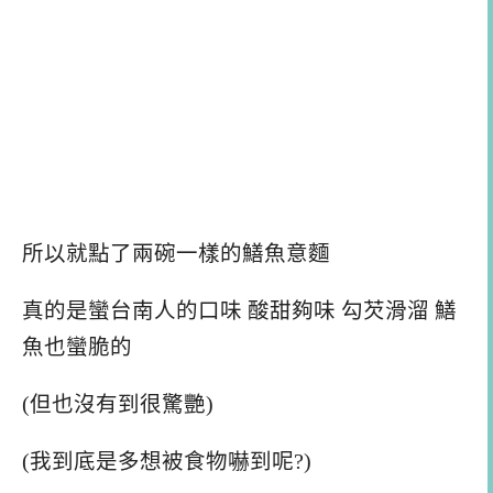
所以就點了兩碗一樣的鱔魚意麵
真的是蠻台南人的口味 酸甜夠味 勾芡滑溜 鱔
魚也蠻脆的
(但也沒有到很驚艷)
(我到底是多想被食物嚇到呢?)