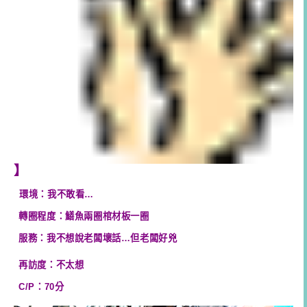
】
環境：我不敢看…
轉圈程度：鱔魚兩圈棺材板一圈
服務：我不想說老闆壞話…但老闆好兇
再訪度：不太想
C/P：70分