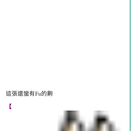
這張還蠻有Fu的齁
【