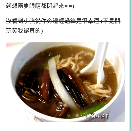
就想兩隻眼睛都閉起來= =)
沒看到小強從你旁邊經過算是很幸運 (不是開
玩笑我認真的)