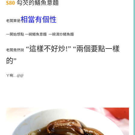
$80
勾芡的鱔魚意麵
相當有個性
老闆算是
一開始想點 一碗鱔魚意麵 一碗清炒鱔魚麵
“這樣不好炒!” “兩個要點一樣
老闆竟然說
的”
ㄚ咧…@@