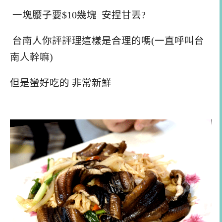
一塊腰子要$10幾塊 安捏甘丟?
台南人你評評理這樣是合理的嗎(一直呼叫台
南人幹嘛)
但是蠻好吃的 非常新鮮