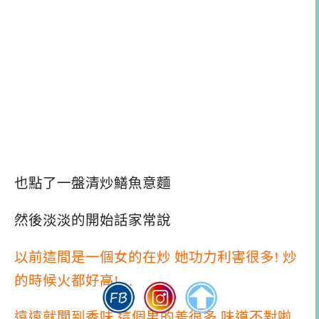
也點了一盤清炒鱔魚意麵
然後淡淡的開始話家常說
以前這間是一個女的在炒 她功力利害很多! 炒
的時候火都好高!…
遠遠就聞到香味 這個男的差很多 味道不對啦