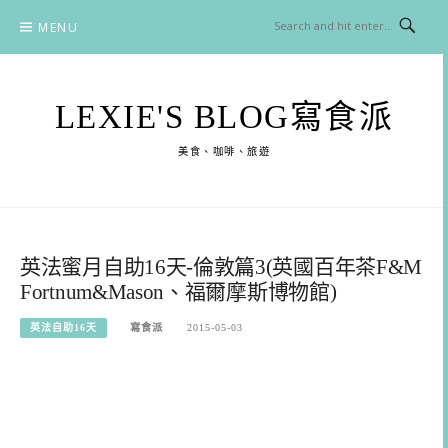
Skip
MENU
to
content
LEXIE'S BLOG寫食派
美食、咖啡、旅遊
英法蜜月自助16天-倫敦篇3(英國百年茶F&M
Fortnum&Mason、福爾摩斯博物館)
英法自助16天
寫食派
2015-05-03