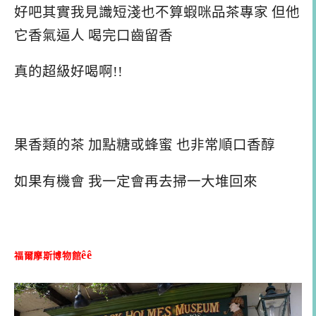
好吧其實我見識短淺也不算蝦咪品茶專家 但他
它香氣逼人 喝完口齒留香
真的超級好喝啊!!
果香類的茶 加點糖或蜂蜜 也非常順口香醇
如果有機會 我一定會再去掃一大堆回來
êê
福爾摩斯博物館