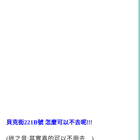
貝克街221B號 怎麼可以不去呢!!!
(迷之音:其實真的可以不用去…)