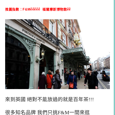
êê
êêê
êê
推薦指數：F&M
福爾摩斯博物館
來到英國 絕對不能放過的就是百年茶!!!
很多知名品牌 我們只挑F&M一間來逛