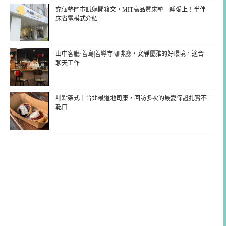
充個墊門市試躺開箱文，MIT高品質床墊一睡愛上！半伴
床省電模式介紹
山中客廳·善島|善導寺咖啡廳，安靜優雅的好環境，適合
聊天工作
甜點架式｜台北最道地司康，回訪多次的最愛保證扎實不
乾口