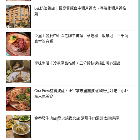
but.奶油飯店｜最高質感台中彌月禮盒、客製化彌月禮推
薦
亞里士餐廳中山區老牌牛排館！華燈初上取景地，三千萬
真空管音響
享味生活｜冷凍湯品推薦，五分鐘快速端出暖心湯品
Gira Pizza旋轉披薩，正宗拿坡里窯披薩燉飯也好吃，小巨
蛋人氣美食
金春發牛肉店|發火鍋復北店 清燉牛肉湯頭太讚!菜單