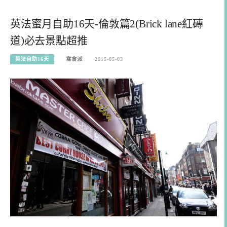
英法蜜月自助16天-倫敦篇2(Brick lane紅磚
道)必去景點超推
英法自助16天
寫食派
2015-05-03