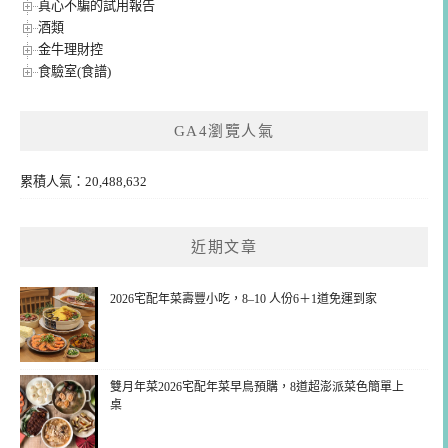
真心不騙的試用報告
酒類
金牛理財控
食驗室(食譜)
GA4瀏覽人氣
累積人氣：20,488,632
近期文章
2026宅配年菜壽豐小吃，8–10 人份6＋1道免運到家
雙月年菜2026宅配年菜早鳥預購，8道超澎派菜色簡單上
桌