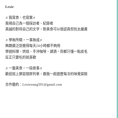
Lexie
♬我寫食，也寫實♬
我視自己為一個採訪者、紀錄者
真誠的對待自己的文字，對美食可以很認真但別太嚴肅
♬學無所精，一事無成♬
興趣廣泛到覺得每天24小時都不夠用
學過料理、烘焙、手沖咖啡、調酒，但都只懂一點皮毛
反正只要吃的就喜歡
♬一盤美食，一段故事♬
歡迎搭上罪惡發胖列車，跟我一起遊歷每次的味覺探險
合作邀約：
Lexiewang501@gmail.com