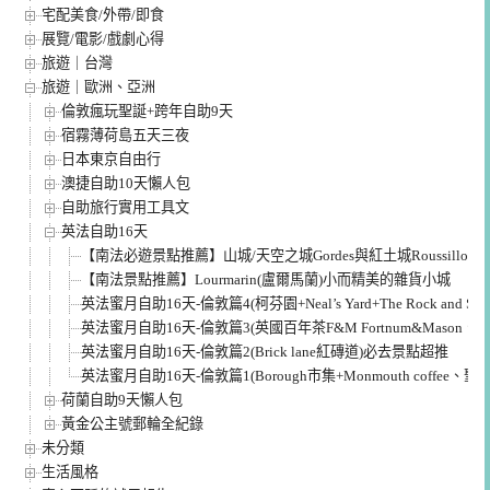
宅配美食/外帶/即食
展覽/電影/戲劇心得
旅遊｜台灣
旅遊｜歐洲、亞洲
倫敦瘋玩聖誕+跨年自助9天
宿霧薄荷島五天三夜
日本東京自由行
澳捷自助10天懶人包
自助旅行實用工具文
英法自助16天
【南法必遊景點推薦】山城/天空之城Gordes與紅土城Roussillon
【南法景點推薦】Lourmarin(盧爾馬蘭)小而精美的雜貨小城
英法蜜月自助16天-倫敦篇4(柯芬園+Neal’s Yard+The Rock and Sole P
英法蜜月自助16天-倫敦篇3(英國百年茶F&M Fortnum&Mason
英法蜜月自助16天-倫敦篇2(Brick lane紅磚道)必去景點超推
英法蜜月自助16天-倫敦篇1(Borough市集+Monmouth coffee、
荷蘭自助9天懶人包
黃金公主號郵輪全紀錄
未分類
生活風格