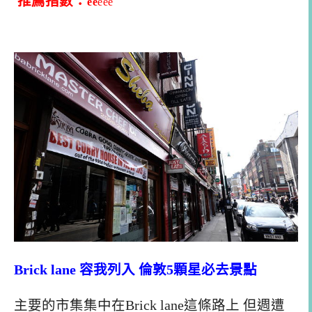
推薦指數：
êê
êêê
Brick lane 容我列入 倫敦5顆星必去景點
主要的市集集中在Brick lane這條路上 但週遭