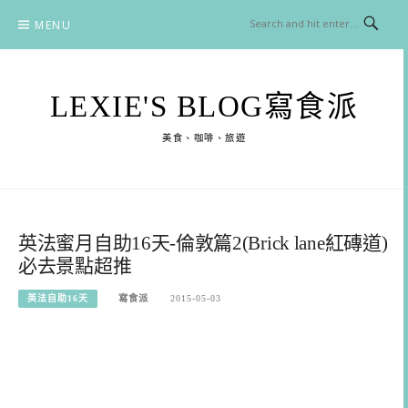
Skip
MENU
to
content
LEXIE'S BLOG寫食派
美食、咖啡、旅遊
英法蜜月自助16天-倫敦篇2(Brick lane紅磚道)
必去景點超推
英法自助16天
寫食派
2015-05-03