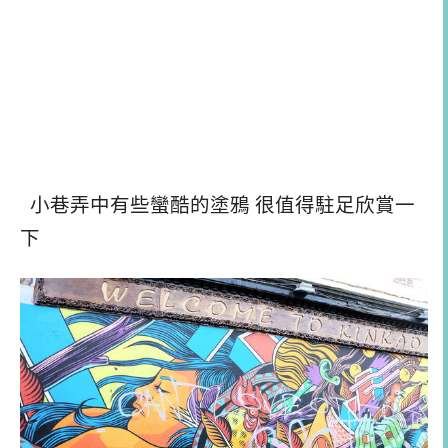
小巷弄中有些蠻酷的塗鴉 很值得駐足欣賞一
下