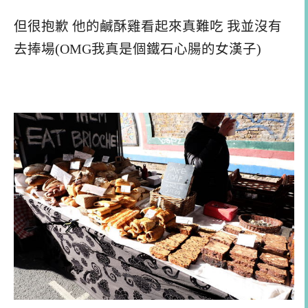
但很抱歉 他的鹹酥雞看起來真難吃 我並沒有
去捧場(OMG我真是個鐵石心腸的女漢子)