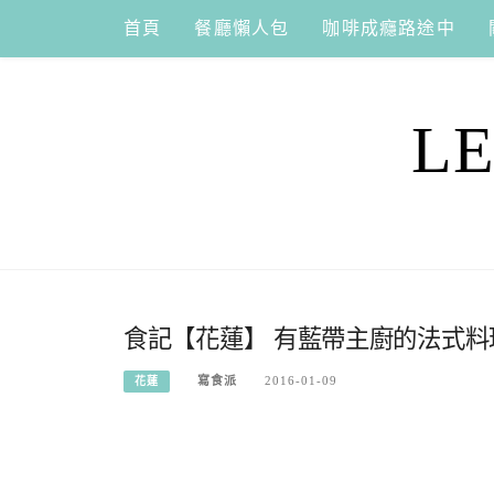
Skip
首頁
餐廳懶人包
咖啡成癮路途中
to
content
L
食記【花蓮】 有藍帶主廚的法式料
寫食派
2016-01-09
花蓮