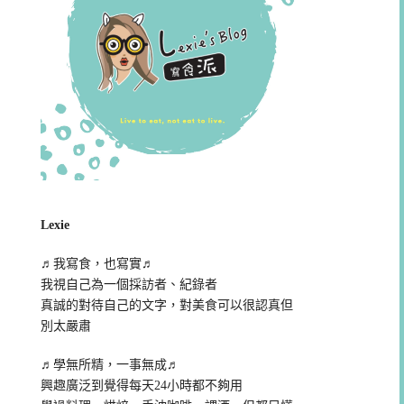
Lexie
♬我寫食，也寫實♬
我視自己為一個採訪者、紀錄者
真誠的對待自己的文字，對美食可以很認真但
別太嚴肅
♬學無所精，一事無成♬
興趣廣泛到覺得每天24小時都不夠用