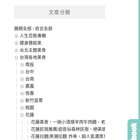
文章分類
展開全部
|
收合全部
人生百態專欄
健身健起來
台北主題美食
台灣各地美食
南投
台中
台南
嘉義
恆春
新竹苗栗
桃園
花蓮
花蓮美食，一碗小清燉羊肉牛肉麵，老宅裡吃美食，必
花蓮民宿推薦|迴音谷森林民宿，絕美玻璃屋絕對會愛上
花蓮拉麵|黑潮拉麵·炸串，超人氣濃厚黑蒜拉麵，本體