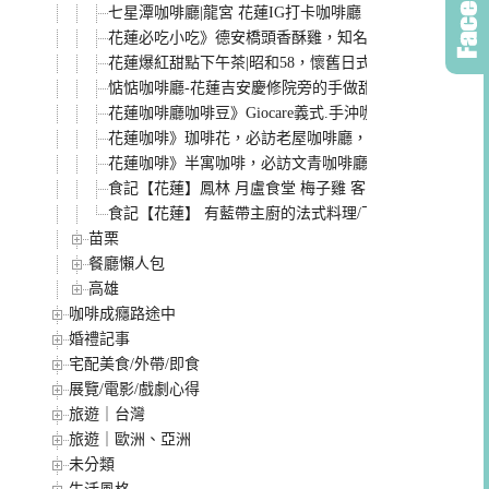
七星潭咖啡廳|龍宮 花蓮IG打卡咖啡廳，環境超美、價
花蓮必吃小吃》德安橋頭香酥雞，知名排隊美食，再久也要
花蓮爆紅甜點下午茶|昭和58，懷舊日式氛圍，甜點蛋糕
惦惦咖啡廳-花蓮吉安慶修院旁的手做甜點咖啡，店內超
花蓮咖啡廳咖啡豆》Giocare義式.手沖咖啡，咖啡迷絕
花蓮咖啡》珈啡花，必訪老屋咖啡廳，用咖啡香探索城
花蓮咖啡》半寓咖啡，必訪文青咖啡廳，品味老宅中的
食記【花蓮】鳳林 月盧食堂 梅子雞 客家菜 內行人的山中
食記【花蓮】 有藍帶主廚的法式料理/下午茶 思維廚房 
苗栗
餐廳懶人包
高雄
咖啡成癮路途中
婚禮記事
宅配美食/外帶/即食
展覽/電影/戲劇心得
旅遊｜台灣
旅遊｜歐洲、亞洲
未分類