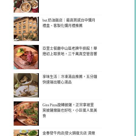
but.奶油飯店｜最高質感台中彌月
禮盒、客製化彌月禮推薦
亞里士餐廳中山區老牌牛排館！華
燈初上取景地，三千萬真空管音響
享味生活｜冷凍湯品推薦，五分鐘
快速端出暖心湯品
Gira Pizza旋轉披薩，正宗拿坡里
窯披薩燉飯也好吃，小巨蛋人氣美
食
金春發牛肉店|發火鍋復北店 清燉