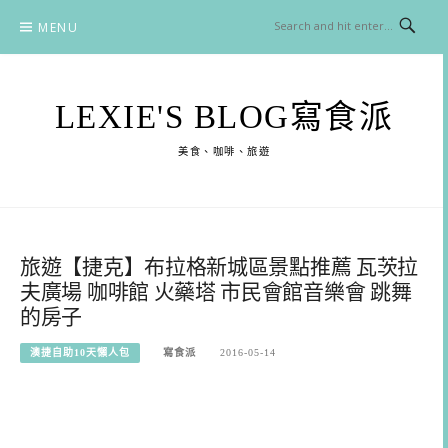
Skip
MENU
to
content
LEXIE'S BLOG寫食派
美食、咖啡、旅遊
旅遊【捷克】布拉格新城區景點推薦 瓦茨拉
夫廣場 咖啡館 火藥塔 市民會館音樂會 跳舞
的房子
澳捷自助10天懶人包
寫食派
2016-05-14