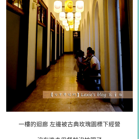
一樓的迴廊 左邊被古典玫瑰園標下經營