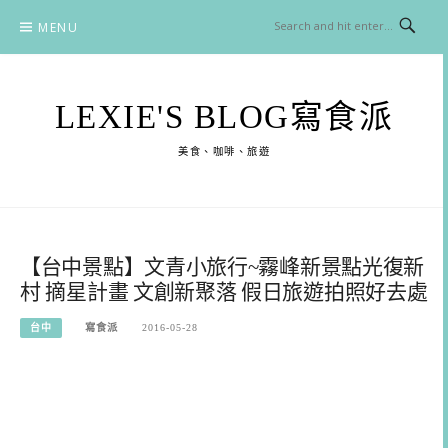
Skip
MENU
to
content
LEXIE'S BLOG寫食派
美食、咖啡、旅遊
【台中景點】文青小旅行~霧峰新景點光復新
村 摘星計畫 文創新聚落 假日旅遊拍照好去處
台中
寫食派
2016-05-28