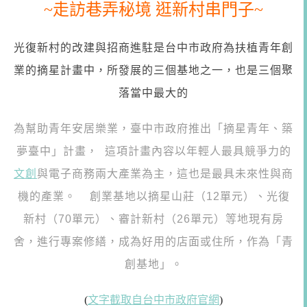
~走訪巷弄秘境 逛新村串門子~
光復新村的改建與招商進駐是台中市政府為扶植青年創
業的摘星計畫中，所發展的三個基地之一，也是三個聚
落當中最大的
為幫助青年安居樂業，臺中市政府推出「摘星青年、築
夢臺中」計畫，
這項計畫內容以年輕人最具競爭力的
文創
與電子商務兩大產業為主，這也是最具未來性與商
機的產業。
創業基地以摘星山莊（12單元）、光復
新村（70單元）、審計新村（26單元）等地現有房
舍，進行專案修繕，成為好用的店面或住所，作為「青
創基地」。
(
文字截取自台中市政府官網
)