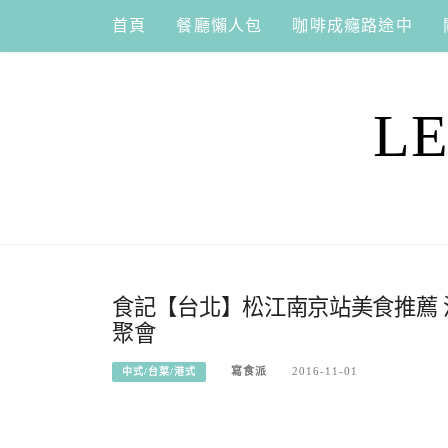
Skip
首頁
餐廳懶人包
咖啡成癮路途中
to
content
L
食記【台北】松江南京站美食推薦 
聚會
寫食派
2016-11-01
中式/台菜/港式