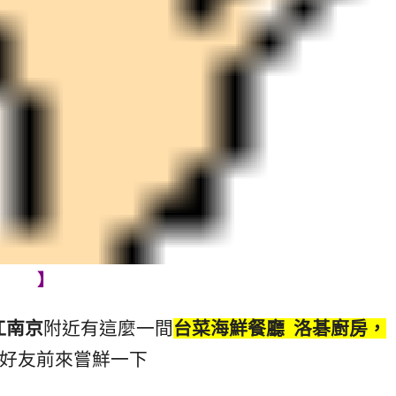
】
江南京
附近有這麼一間
台菜海鮮餐廳
洛碁廚房，
好友前來嘗鮮一下