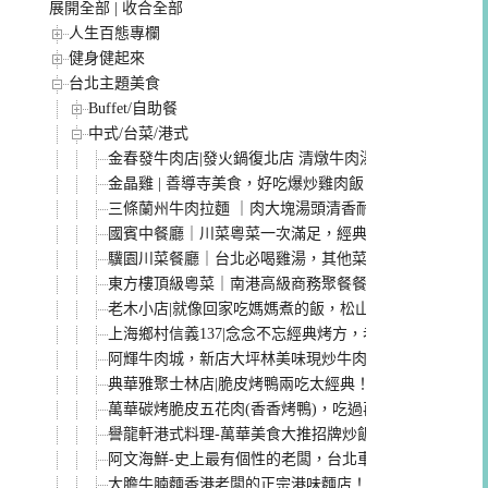
展開全部
|
收合全部
人生百態專欄
健身健起來
台北主題美食
Buffet/自助餐
中式/台菜/港式
金春發牛肉店|發火鍋復北店 清燉牛肉湯頭太讚!菜單
金晶雞 | 善導寺美食，好吃爆炒雞肉飯！一個人也能吃
三條蘭州牛肉拉麵 ｜肉大塊湯頭清香耐吃，六張犁美食
國賓中餐廳｜川菜粵菜一次滿足，經典中菜聚餐宴客，
驥園川菜餐廳｜台北必喝雞湯，其他菜色普通，建議多
東方樓頂級粵菜｜南港高級商務聚餐餐廳，漢來大飯店
老木小店|就像回家吃媽媽煮的飯，松山區民生社區家常
上海鄉村信義137|念念不忘經典烤方，老味道上海菜歷久
阿輝牛肉城，新店大坪林美味現炒牛肉料理/牛肉火鍋，
典華雅聚士林店|脆皮烤鴨兩吃太經典！台北必吃烤鴨粵
萬華碳烤脆皮五花肉(香香烤鴨)，吃過再也無法吃其他
譽龍軒港式料理-萬華美食大推招牌炒飯，平價萬華港點
阿文海鮮-史上最有個性的老闆，台北車站熱炒海鮮推薦
大膽牛腩麵香港老闆的正宗港味麵店！必點清燉牛腩鮮