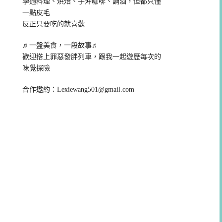
學過料理、烘焙、手沖咖啡、調酒，但都只懂
一點皮毛
反正只要吃的就喜歡
♬一盤美食，一段故事♬
歡迎搭上罪惡發胖列車，跟我一起遊歷每次的
味覺探險
合作邀約：
Lexiewang501@gmail.com