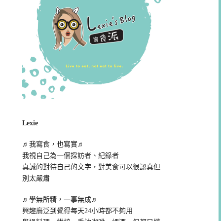
Lexie
♬我寫食，也寫實♬
我視自己為一個採訪者、紀錄者
真誠的對待自己的文字，對美食可以很認真但
別太嚴肅
♬學無所精，一事無成♬
興趣廣泛到覺得每天24小時都不夠用