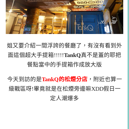
姐又要介紹一間浮誇的餐廳了，有沒有看到外
面這個超大手提箱!!!!!
TankQ
真不是蓋的耶把
餐點當中的手提箱作成放大版
今天到訪的是
TankQ的松煙分店
，附近也算一
級戰區呀!畢竟就是在松煙旁邊嘛XDD假日一
定人潮爆多