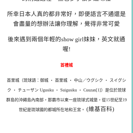
所幸日本人真的都非常好，即便語言不通還是
會盡量的想辦法讓你理解，覺得非常可愛
後來遇到兩個年輕的show girl妹妹，英文就通
喔!
首禮城
首里城（琉球語：御城 ‧ 首里城 ‧ 中山／ウグシク ‧ スイグシ
ク ‧ チューザン Ugusiku ‧ Suigusiku ‧ Cuuzan[1]）是位於琉球
群島的沖繩島內南部，那霸市以東一座琉球式城堡，從15世紀至19
(維基百科)
世紀是琉球國的都城所在地和王宮。