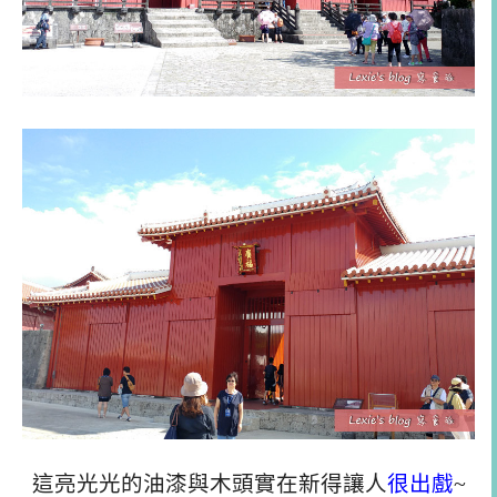
這亮光光的油漆與木頭實在新得讓人
很出戲
~