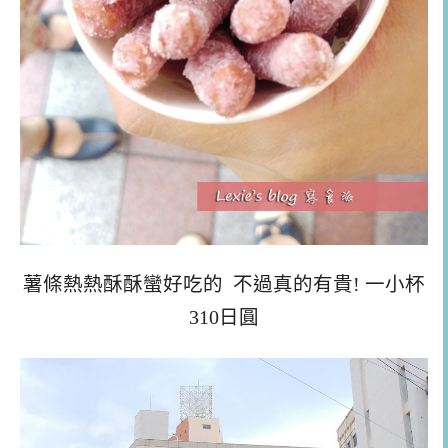
薯條熱熱酥酥蠻好吃的 不過真的有貴! 一小杯
310日圓