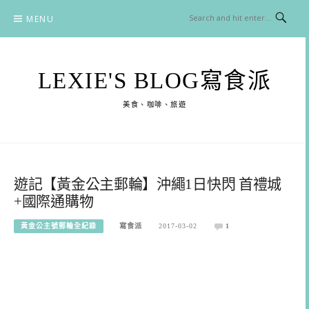
Skip
MENU
to
content
LEXIE'S BLOG寫食派
美食、咖啡、旅遊
遊記【黃金公主郵輪】沖繩1日快閃 首禮城
+國際通購物
黃金公主號郵輪全紀錄
寫食派
2017-03-02
1