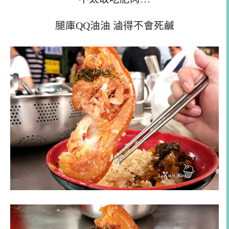
腿庫QQ油油 滷得不會死鹹