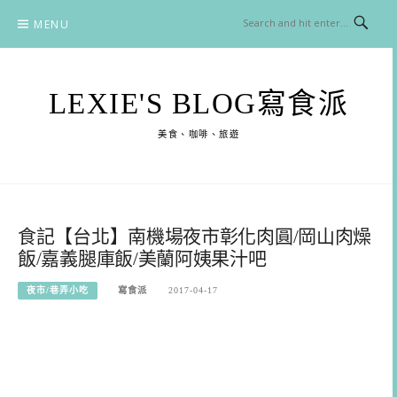
Skip
MENU
to
content
LEXIE'S BLOG寫食派
美食、咖啡、旅遊
食記【台北】南機場夜市彰化肉圓/岡山肉燥
飯/嘉義腿庫飯/美蘭阿姨果汁吧
夜市/巷弄小吃
寫食派
2017-04-17