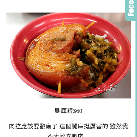
腿庫飯$60
肉控應該要發瘋了 這個腿庫挺厲害的 雖然我
不太敢吃肥肉…