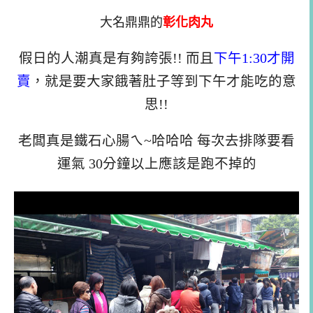
大名鼎鼎的
彰化肉丸
假日的人潮真是有夠誇張!! 而且
下午1:30才開
賣
，就是要大家餓著肚子等到下午才能吃的意
思!!
老闆真是鐵石心腸ㄟ~哈哈哈 每次去排隊要看
運氣 30分鐘以上應該是跑不掉的