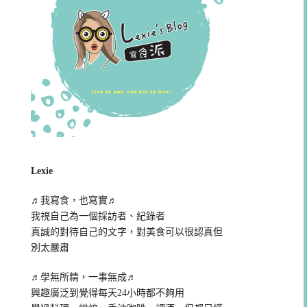
Lexie
♬我寫食，也寫實♬
我視自己為一個採訪者、紀錄者
真誠的對待自己的文字，對美食可以很認真但
別太嚴肅
♬學無所精，一事無成♬
興趣廣泛到覺得每天24小時都不夠用