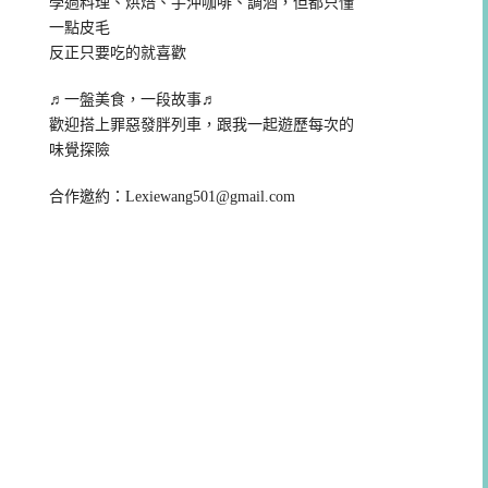
學過料理、烘焙、手沖咖啡、調酒，但都只懂
一點皮毛
反正只要吃的就喜歡
♬一盤美食，一段故事♬
歡迎搭上罪惡發胖列車，跟我一起遊歷每次的
味覺探險
合作邀約：
Lexiewang501@gmail.com