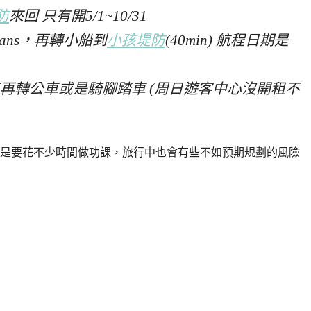
防
來回 只有開5/1~10/31
 Schans，再轉小船到
小孩堤防
(40min) 航程日期是
m Kade下車再轉公車或是騎腳踏車 (周日遊客中心沒開租不
是要花不少時間做功課，旅行中也會有些不如預期規劃的風險