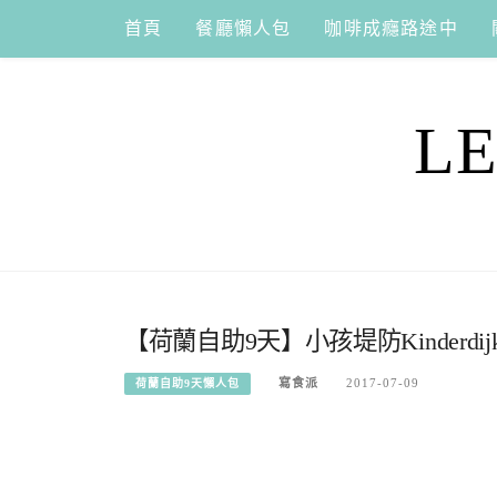
Skip
首頁
餐廳懶人包
咖啡成癮路途中
to
content
L
【荷蘭自助9天】小孩堤防Kinderd
寫食派
2017-07-09
荷蘭自助9天懶人包