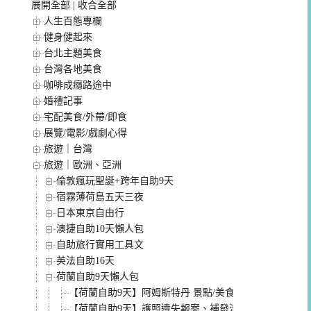
展開全部
|
收合全部
人生百態專欄
健身健起來
台北主題美食
台灣各地美食
咖啡成癮路途中
婚禮記事
宅配美食/外帶/即食
展覽/電影/戲劇心得
旅遊｜台灣
旅遊｜歐洲、亞洲
倫敦瘋玩聖誕+跨年自助9天
宿霧薄荷島五天三夜
日本東京自由行
澳捷自助10天懶人包
自助旅行實用工具文
英法自助16天
荷蘭自助9天懶人包
【荷蘭自助9天】阿姆斯特丹 景點/美食/交通/上網介紹懶
【荷蘭自助9天】護照遺失報案、補發流程教學，海牙與席凡寧根(