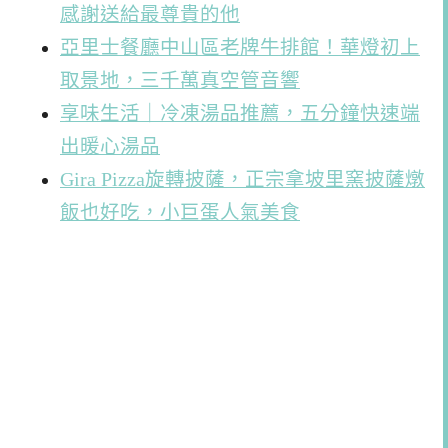
感謝送給最尊貴的他
亞里士餐廳中山區老牌牛排館！華燈初上
取景地，三千萬真空管音響
享味生活｜冷凍湯品推薦，五分鐘快速端
出暖心湯品
Gira Pizza旋轉披薩，正宗拿坡里窯披薩燉
飯也好吃，小巨蛋人氣美食