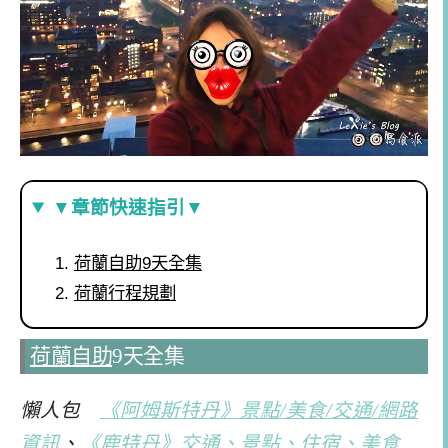
▼章節快速指引▼
荷蘭自助9天全集
荷蘭行程規劃
荷蘭自助
9天全集
懶人包
《阿姆斯特丹》景點/美食/交通/網路
資訊
、
《鹿特丹》交通、景點、住宿、美食