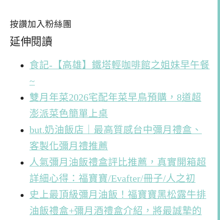
按讚加入粉絲團
延伸閱讀
食記-【高雄】鐵塔輕咖啡館之姐妹早午餐
~
雙月年菜2026宅配年菜早鳥預購，8道超
澎派菜色簡單上桌
but.奶油飯店｜最高質感台中彌月禮盒、
客製化彌月禮推薦
人氣彌月油飯禮盒評比推薦，真實開箱超
詳細心得：福寶寶/Evafter/冊子/人之初
史上最頂級彌月油飯！福寶寶黑松露牛排
油飯禮盒+彌月酒禮盒介紹，將最誠摯的