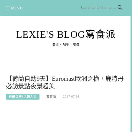
Skip
MENU
to
content
LEXIE'S BLOG寫食派
美食、咖啡、旅遊
【荷蘭自助9天】Euromast歐洲之桅，鹿特丹
必訪景點夜景超美
荷蘭自助9天懶人包
寫食派
2017-07-09