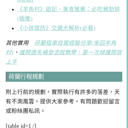
《羊角村》遊記、美食推薦：必吃豬肋排
(極推)
《小孩堤防》交通大解析(必看)
其他實用
荷蘭租車自駕經驗分享(來回羊角
村)
、
護照
遺失補發流程教學，第一次掉護照就
上手
荷蘭行程規劃
附上行前的規劃，實際執行有許多的落差，天
有不測風雲。提供大家參考，有問題歡迎留言
或粉絲團私訊。
[table id=1 /]