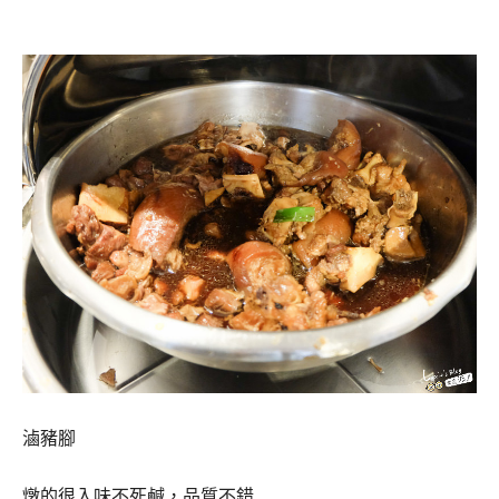
滷豬腳
燉的很入味不死鹹，品質不錯