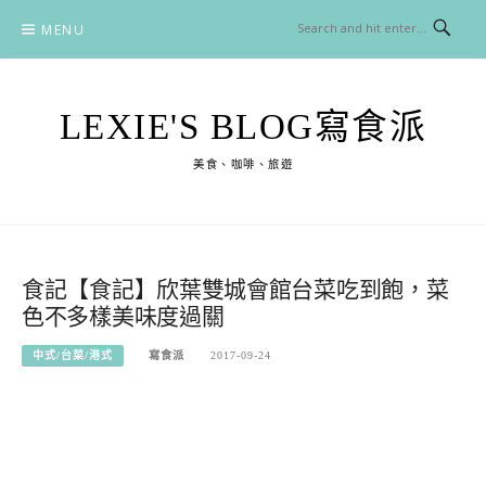
Skip
MENU
to
content
LEXIE'S BLOG寫食派
美食、咖啡、旅遊
食記【食記】欣葉雙城會館台菜吃到飽，菜
色不多樣美味度過關
中式/台菜/港式
寫食派
2017-09-24