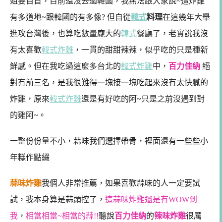
姐要自首，目前還沒去過韓國，我無法跟大家說~這炸雞
有多道地~跟韓國的有多像? 但自從
韓式
料理
在這幾年大舉
進攻台灣後，也算吃數量龐大的
韓式
餐廳了，老實說我沒
有太喜歡
韓式炸雞
，一貫的甜甜辣辣，似乎吃的只是種新
鮮感。但在我吃過這麼多台北的
韓式炸雞
中，
百力佳納
絕
對有前三名，是我很難得一塊接一塊吃起來沒有太快膩的
炸雞，原來
韓式炸雞
還是有好吃的阿~只是之前沒遇到對
的雞阿~。
一整份份量不小，蒜味我們選擇帶骨，裡面還有一些些小
年糕作點綴
蒜味炸雞
我個人非常推薦，如果喜歡蒜味的人一定要試
試，我本身算是蒜頭控了，
這蒜味炸雞還是有WOW到
我
，
相當相當~相當的蒜!!
聽說
百力佳納
的
辣味炸雞
很厲