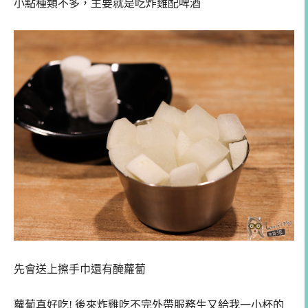
小點種類不多，主要就是吃炸雞配啤酒
先會送上擦手巾還有醃蘿蔔
蘿蔔真好吃! 後來炸雞吃不完外帶服務生又給我一小杯的