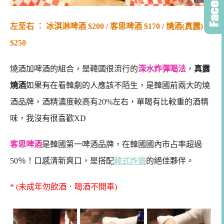
左至右 ： 冰淇淋啤酒 $200 / 客思啤酒 $170 / 燒酒(真露)
$250
燒酒加啤酒的組合，是韓國很流行的
深水炸彈喝法
，
真露
燒酒
如果有在看韓劇的人應該不陌生，是韓國前兩大的燒
酒品牌，酒精濃度較高有20%左右，單喝有比較重的酒精
味，我沒有很喜歡XD
客思啤酒
是韓國第一啤酒品牌，在韓國國內市占率超過
50％！口感清新爽口，是搭配
韓式炸雞
的絕佳夥伴。
* (未成年勿飲酒．喝酒不開車)