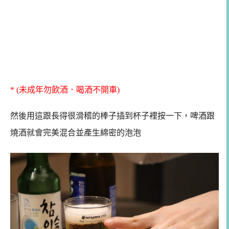
* (未成年勿飲酒．喝酒不開車)
然後用這跟長得很滑稽的棒子插到杯子裡按一下，啤酒跟
燒酒就會完美混合並產生綿密的泡泡