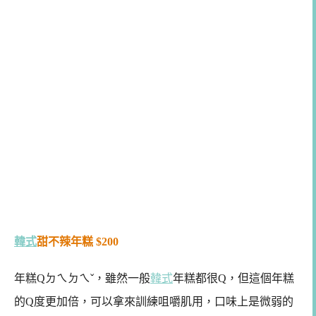
韓式
甜不辣年糕 $200
年糕Qㄉㄟㄉㄟˇ，雖然一般
韓式
年糕都很Q，但這個年糕
的Q度更加倍，可以拿來訓練咀嚼肌用，口味上是微弱的