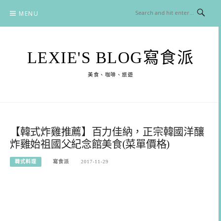
Skip
MENU
to
content
LEXIE'S BLOG寫食派
美食、咖啡、旅遊
【韓式炸雞推薦】百力佳納，正宗韓國洋釀
炸雞始祖國父紀念館美食(菜單價格)
韓式料理
寫食派
2017-11-29