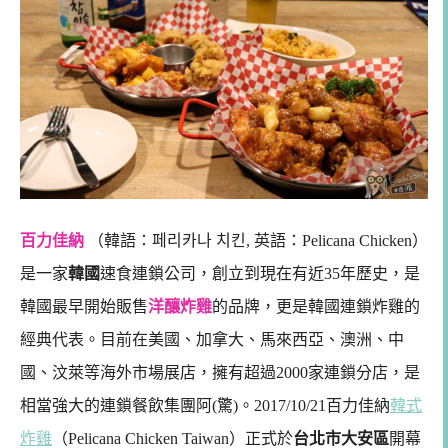
百力佳納
（韓語：페리카나 치킨, 英語：Pelicana Chicken）
是一家
韓國
速食連鎖公司，創立到現在有近35年歷史，是
韓國最早開始販售
洋釀炸雞
的品牌，更是韓國連鎖炸雞的
經典代表。目前在美國、加拿大、馬來西亞、澳洲、中
國、汶萊等海外市場展店，擁有超過2000家連鎖分店，是
相當強大的連鎖餐飲集團阿(驚)。2017/10/21百力佳納
韓式
炸雞
（Pelicana Chicken Taiwan）正式於
台北市大安區
開幕