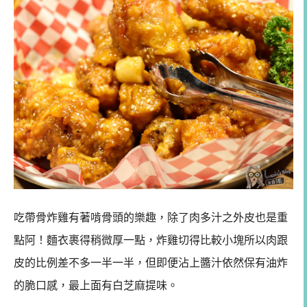
吃帶骨炸雞有著啃骨頭的樂趣，除了肉多汁之外皮也是重
點阿！麵衣裹得稍微厚一點，炸雞切得比較小塊所以肉跟
皮的比例差不多一半一半，但即便沾上醬汁依然保有油炸
的脆口感，最上面有白芝麻提味。