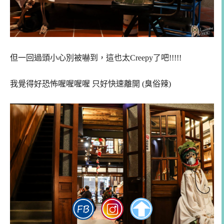
但一回過頭小心別被嚇到，這也太Creepy了吧!!!!!
我覺得好恐怖喔喔喔喔 只好快速離開 (臭俗辣)