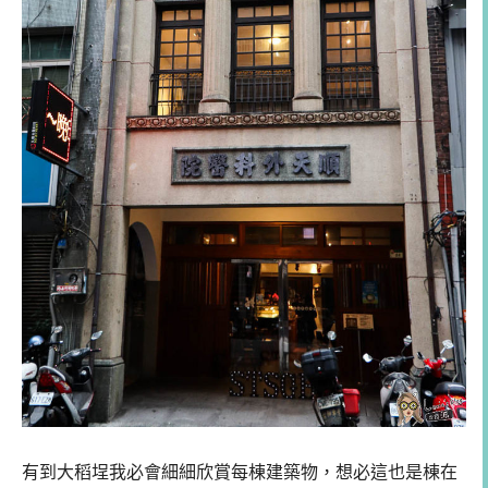
有到大稻埕我必會細細欣賞每棟建築物，想必這也是棟在