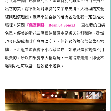
每次寫一間自己喜歡的店，總是特別的難產。怕自己拍不
出它的美，寫不出足夠細膩的文字來支撐。大稻埕的文藝
復興越演越烈，近年來最喜歡的老街區活化我一定首推大
稻埕。這間
『保安捌肆 Boan 84 Space』
一直在我的口袋
名單。優美的雕花三層樓建築原本是順天外科醫院，雖然
現今已變成咖啡店與展演空間，但外觀依然保留著舊有招
牌，不走近看還真會不小心錯過它。如果只是參觀是不用
收費的，所以如果有來大稻埕玩，一定得來走走，即便不
喝咖啡也可以當一個景點來遊覽。