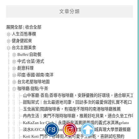
文章分類
展開全部
|
收合全部
人生百態專欄
健身健起來
台北主題美食
Buffet/自助餐
中式/台菜/港式
創意料理
印度/泰國/越南/南洋
台北老屋咖啡地圖
咖啡廳/甜點/午茶
山中客廳·善島|善導寺咖啡廳，安靜優雅的好環境，適合聊天工作
甜點架式｜台北最道地司康，回訪多次的最愛保證扎實不乾口
玉虫画室|閱讀咖啡香，有插座不限時的南港咖啡廳推薦
冉冉生活｜東門不限時咖啡廳，推薦好吃貝果，適合久坐工作聊
KaKaZan Ice Club｜永康街充滿異國風情的義式冰淇淋gelato
淡水RAYCA coffee bistro文森食堂｜紅毛城真理大學景觀餐廳
Koti Koti 門市｜赤峰街人氣可愛手工餅乾，喜餅試吃預約