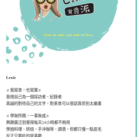
Lexie
♬我寫食，也寫實♬
我視自己為一個採訪者、紀錄者
真誠的對待自己的文字，對美食可以很認真但別太嚴肅
♬學無所精，一事無成♬
興趣廣泛到覺得每天24小時都不夠用
學過料理、烘焙、手沖咖啡、調酒，但都只懂一點皮毛
反正只要吃的就喜歡