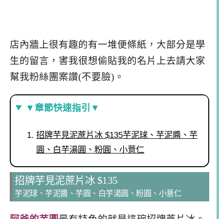
店內牆上很有趣的有一堆便條紙，大部分是學
生的留言，害我很想偷貼我的名片上去請大家
幫我粉絲團案讚(不要臉)。
▼章節快速指引▼
招牌芋見泥蔗片冰 $135芋泥球、芋泥醬、芋
圓、白芋湯圓、粉圓、小薏仁
招牌芋見泥蔗片冰 $135
芋泥球、芋泥醬、芋圓、白芋湯圓、粉圓、小薏仁