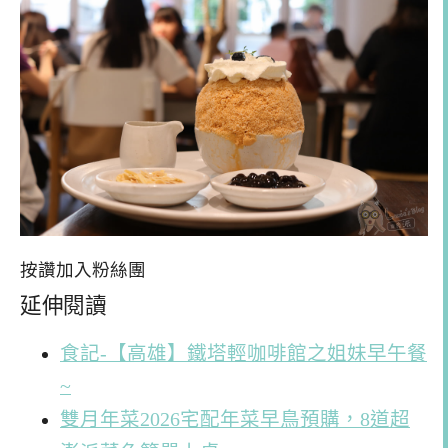
按讚加入粉絲團
延伸閱讀
食記-【高雄】鐵塔輕咖啡館之姐妹早午餐
~
雙月年菜2026宅配年菜早鳥預購，8道超