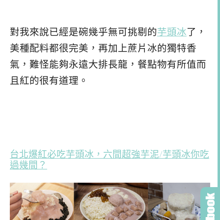
對我來說已經是碗幾乎無可挑剔的
芋頭冰
了，
美種配料都很完美，再加上蔗片冰的獨特香
氣，難怪能夠永遠大排長龍，餐點物有所值而
且紅的很有道理。
台北爆紅必吃芋頭冰，六間超強芋泥/芋頭冰你吃
過幾間？