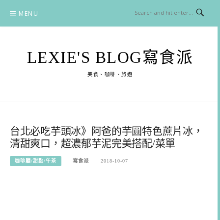
Skip
MENU
to
content
LEXIE'S BLOG寫食派
美食、咖啡、旅遊
台北必吃芋頭冰》阿爸的芋圓特色蔗片冰，
清甜爽口，超濃郁芋泥完美搭配/菜單
咖啡廳/甜點/午茶
寫食派
2018-10-07