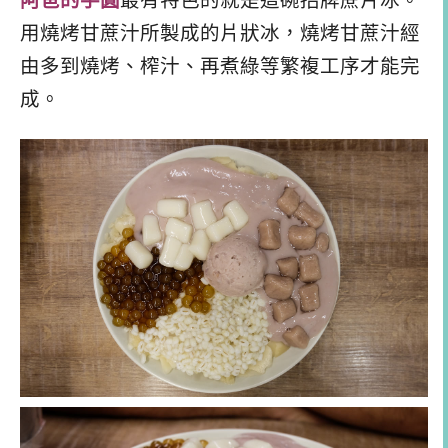
阿爸的芋圓
最有特色的就是這碗招牌蔗片冰。
用燒烤甘蔗汁所製成的片狀冰，燒烤甘蔗汁經
由多到燒烤、榨汁、再煮綠等繁複工序才能完
成。