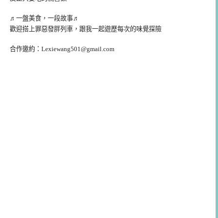
♬一盤美食，一段故事♬
歡迎搭上罪惡發胖列車，跟我一起遊歷每次的味覺探險
合作邀約：
Lexiewang501@gmail.com