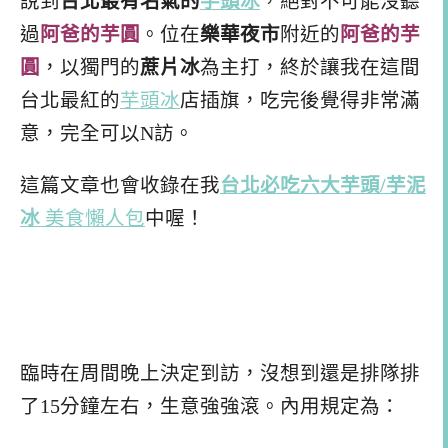
說到
台北最有名氣的
芋頭冰
，絕對不可能沒聽
過
阿爸的芋圓
。位在
樂華夜市
附近的
阿爸的芋
圓
，以獨門的
蔗片冰
為主打，終於讓我在這間
台北最紅的
芋頭冰
店插旗，吃完後覺得非常滿
意，完全可以N訪。
這篇文章也會收錄在我
台北必吃六大芋頭/芋泥
冰
美食懶人包
中喔！
臨時在周間晚上決定到訪，沒想到還是排隊排
了15分鐘左右，生意強強滾。內用規定為：