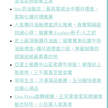
澎派菜色簡單上桌
but.奶油飯店｜最高質感台中彌月禮盒、
客製化彌月禮推薦
人氣彌月油飯禮盒評比推薦，真實開箱超
詳細心得：福寶寶/Evafter/冊子/人之初
史上最頂級彌月油飯！福寶寶黑松露牛排
油飯禮盒+彌月酒禮盒介紹，將最誠摯的
感謝送給最尊貴的他
亞里士餐廳中山區老牌牛排館！華燈初上
取景地，三千萬真空管音響
享味生活｜冷凍湯品推薦，五分鐘快速端
出暖心湯品
Gira Pizza旋轉披薩，正宗拿坡里窯披薩燉
飯也好吃，小巨蛋人氣美食