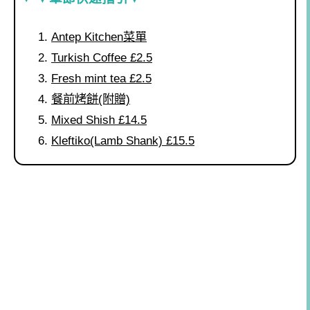
Antep Kitchen菜單
Turkish Coffee £2.5
Fresh mint tea £2.5
餐前烤餅(附贈)
Mixed Shish £14.5
Kleftiko(Lamb Shank) £15.5