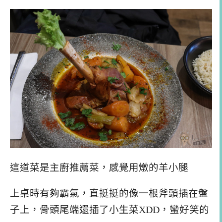
這道菜是主廚推薦菜，感覺用燉的羊小腿
上桌時有夠霸氣，直挺挺的像一根斧頭插在盤
子上，骨頭尾端還插了小生菜XDD，蠻好笑的