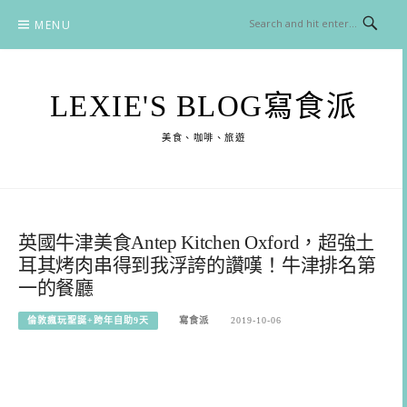
Skip
MENU
to
content
LEXIE'S BLOG寫食派
美食、咖啡、旅遊
英國牛津美食Antep Kitchen Oxford，超強土
耳其烤肉串得到我浮誇的讚嘆！牛津排名第
一的餐廳
倫敦瘋玩聖誕+跨年自助9天
寫食派
2019-10-06