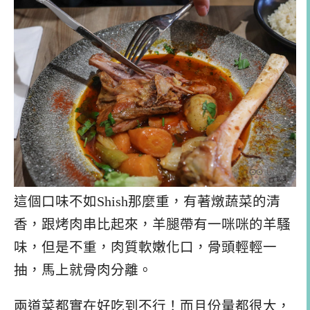
這個口味不如Shish那麼重，有著燉蔬菜的清
香，跟烤肉串比起來，羊腿帶有一咪咪的羊騷
味，但是不重，肉質軟嫩化口，骨頭輕輕一
抽，馬上就骨肉分離。
兩道菜都實在好吃到不行！而且份量都很大，