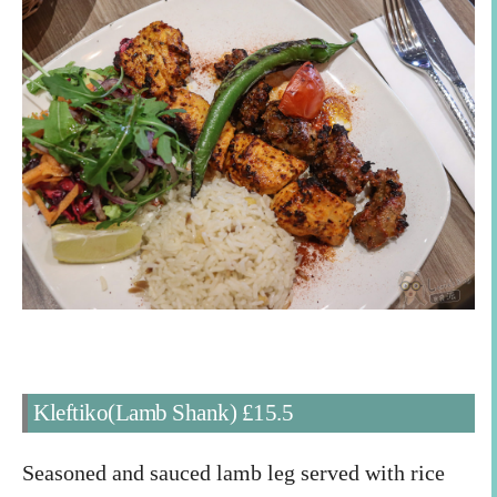
Kleftiko(Lamb Shank)
£
15.5
Seasoned and sauced lamb leg served with rice