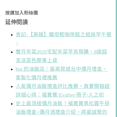
按讚加入粉絲團
延伸閱讀
食記-【高雄】鐵塔輕咖啡館之姐妹早午餐
~
雙月年菜2026宅配年菜早鳥預購，8道超
澎派菜色簡單上桌
but.奶油飯店｜最高質感台中彌月禮盒、
客製化彌月禮推薦
人氣彌月油飯禮盒評比推薦，真實開箱超
詳細心得：福寶寶/Evafter/冊子/人之初
史上最頂級彌月油飯！福寶寶黑松露牛排
油飯禮盒+彌月酒禮盒介紹，將最誠摯的