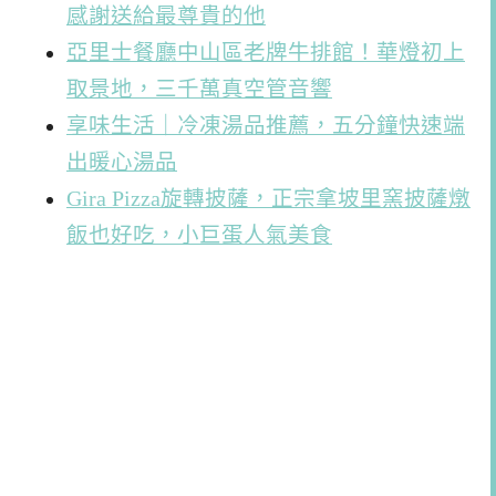
感謝送給最尊貴的他
亞里士餐廳中山區老牌牛排館！華燈初上
取景地，三千萬真空管音響
享味生活｜冷凍湯品推薦，五分鐘快速端
出暖心湯品
Gira Pizza旋轉披薩，正宗拿坡里窯披薩燉
飯也好吃，小巨蛋人氣美食