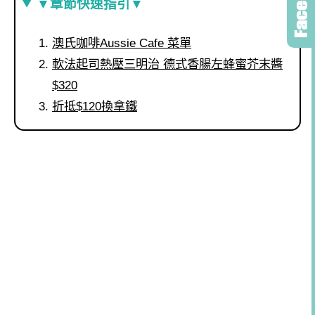
▼章節快速指引▼
澳氏咖啡Aussie Cafe 菜單
軟法起司熱壓三明治 德式香腸左蜂蜜芥末醬
$320
折抵$120換拿鐵