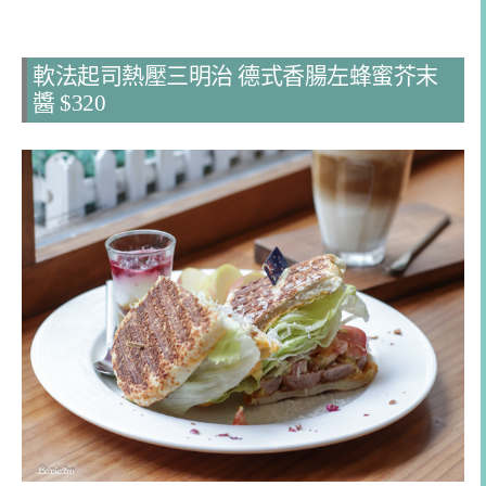
軟法起司熱壓三明治 德式香腸左蜂蜜芥末
醬 $320