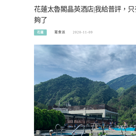
花蓮太魯閣晶英酒店|我給普評，
夠了
寫食派
2020-11-09
花蓮