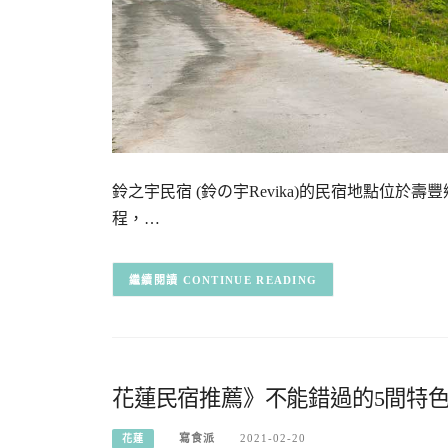
鈴之宇民宿 (鈴の宇Revika)的民宿地點位
程，…
CONTINUE READING
花蓮民宿推薦》不能錯過的5間特
寫食派
2021-02-20
花蓮