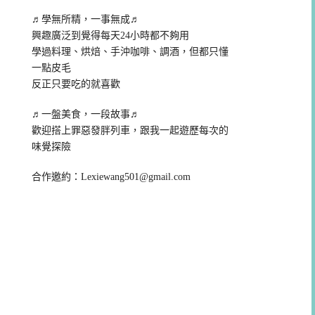
♬學無所精，一事無成♬
興趣廣泛到覺得每天24小時都不夠用
學過料理、烘焙、手沖咖啡、調酒，但都只懂
一點皮毛
反正只要吃的就喜歡
♬一盤美食，一段故事♬
歡迎搭上罪惡發胖列車，跟我一起遊歷每次的
味覺探險
合作邀約：
Lexiewang501@gmail.com