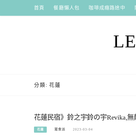
Skip
首頁
餐廳懶人包
咖啡成癮路途中
to
content
L
分類:
花蓮
花蓮民宿》鈴之宇鈴の宇Revika,
寫食派
2023-03-04
花蓮